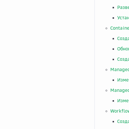
Разв
Уста
Contain
Созд
Обно
Созда
Managed
Изме
Managed
Изме
Workflo
Созд