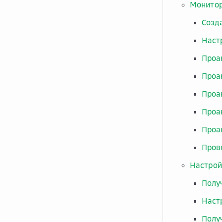
Монито
Созд
Наст
Проа
Проа
Проа
Проа
Проа
Пров
Настрой
Полу
Наст
Полу