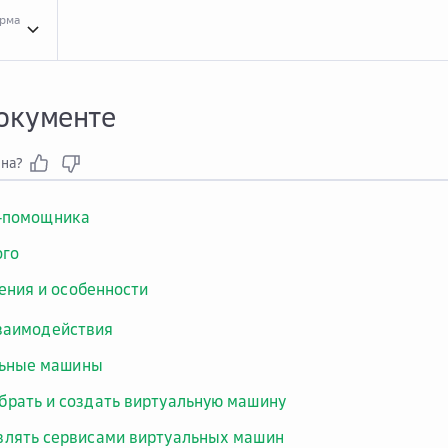
орма
В эт...
В этом документе
документе
зна?
а-помощника
ого
ения и особенности
заимодействия
льные машины
брать и создать виртуальную машину
влять сервисами виртуальных машин