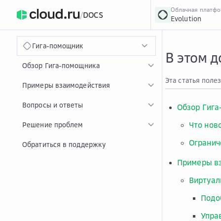
Облачная платф
/
DOCS
Evolution
›
Главная
Главная
...
Гига-помощник
В этом 
Обзор Гига-помощника
Эта статья поле
Примеры взаимодействия
Вопросы и ответы
Обзор Гиг
Что нов
Решение проблем
Огранич
Обратиться в поддержку
Примеры в
Виртуа
Подо
Упра