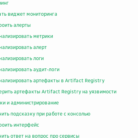
ринг
ать виджет мониторинга
роить алерты
нализировать метрики
нализировать алерт
нализировать логи
нализировать аудит-логи
нализировать артефакты в Artifact Registry
ерить артефакты Artifact Registry на уязвимости
ки и администрирование
чить подсказку при работе с консолью
роить интерфейс
чить ответ на вопрос про сервисы