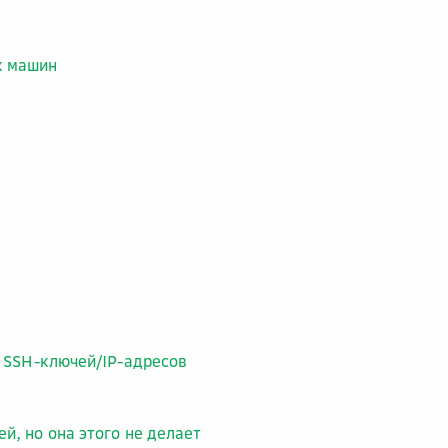
х машин
о SSH-ключей/IP-адресов
, но она этого не делает