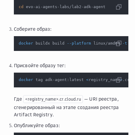
cd
 evo-ai-agents-labs/lab2-adk-agent
Соберите образ:
docker
 buildx build 
--platform
 linux/amd64 
-t
 ad
Присвойте образу тег:
docker
 tag adk-agent:latest 
<
registry_name
>
.cr.c
Где
— URI реестра,
<registry_name>.cr.cloud.ru
сгенерированный на этапе создания реестра
Artifact Registry.
Опубликуйте образ: