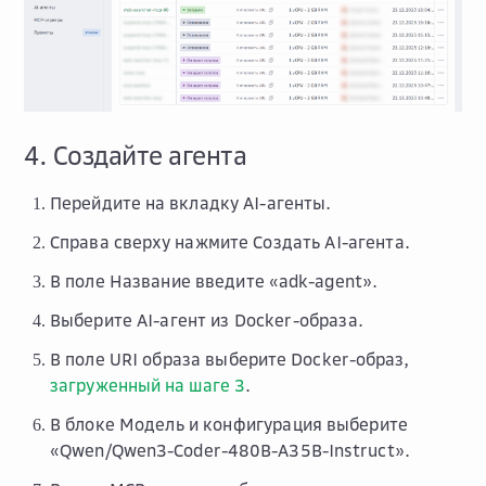
4. Создайте агента
Перейдите на вкладку
AI-агенты
.
Справа сверху нажмите
Создать AI-агента
.
В поле
Название
введите «adk-agent».
Выберите
AI-агент из Docker-образа
.
В поле
URI образа
выберите Docker-образ,
загруженный на шаге 3
.
В блоке
Модель и конфигурация
выберите
«Qwen/Qwen3-Coder-480B-A35B-Instruct».