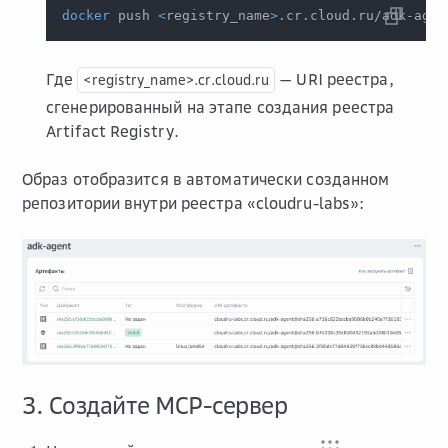
docker
 push 
<
registry_name
>
.cr.cloud.ru/adk-agen
Где
— URI реестра,
<registry_name>.cr.cloud.ru
сгенерированный на этапе создания реестра
Artifact Registry.
Образ отобразится в автоматически созданном
репозитории внутри реестра «cloudru-labs»:
3. Создайте MCP-сервер