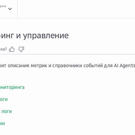
орма
Мони...
Мониторинг и управление
инг и управление
зна?
ит описания метрик и справочники событий для AI Agen
ониторинга
оги
 логи
ии