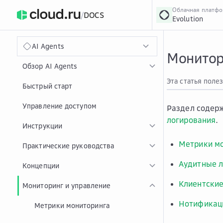
Облачная платф
/
DOCS
Evolution
›
Главная
Главная
...
AI Agents
Монитор
Обзор AI Agents
Эта статья поле
Быстрый старт
Управление доступом
Раздел содерж
логирования
.
Инструкции
Метрики м
Практические руководства
Аудитные л
Концепции
Клиентские
Мониторинг и управление
Нотификац
Метрики мониторинга