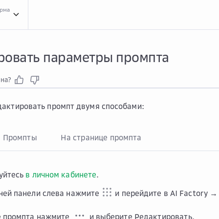
орма
Инст...
Инструкции для сервиса AI Agents
Промпты
Промпты
Реда...
Редактиро
ровать параметры промпта
зна?
актировать промпт двумя способами:
е Промпты
На странице промпта
уйтесь
в личном кабинете
.
ней панели слева нажмите
и перейдите в
AI Factory 
е промпта нажмите
и выберите
Редактировать
.