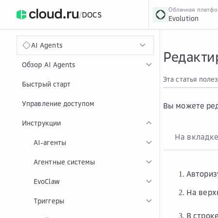
Облачная платф
/
DOCS
Evolution
›
Главная
Главная
...
AI Agents
Редакти
Обзор AI Agents
Эта статья поле
Быстрый старт
Управление доступом
Вы можете ред
Инструкции
На вкладк
AI-агенты
Агентные системы
Авториз
EvoClaw
На верх
Триггеры
В строк