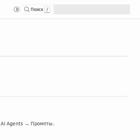
Поиск
/
вать параметры промпта
→ AI Agents → Промпты
.