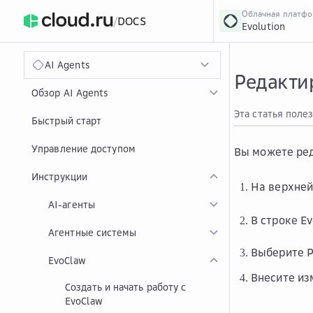
Облачная платф
/
DOCS
Evolution
›
Главная
Главная
...
AI Agents
Редакти
Обзор AI Agents
Эта статья поле
Быстрый старт
Управление доступом
Вы можете ред
Инструкции
На верхней
AI-агенты
В строке E
Агентные системы
Выберите
Р
EvoClaw
Внесите из
Создать и начать работу с
EvoClaw