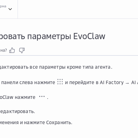
орма
Инст...
Инструкции для сервиса AI Agents
EvoClaw
EvoClaw
Реда...
Редактирова
ровать параметры EvoClaw
зна?
актировать все параметры кроме типа агента.
 панели слева нажмите
и перейдите в
AI Factory → AI
voClaw нажмите
.
едактировать
.
менения и нажмите
Сохранить
.