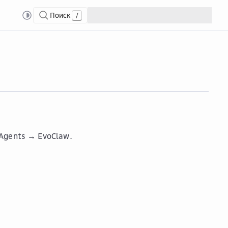
Поиск
/
ть параметры EvoClaw
 Agents → EvoClaw
.