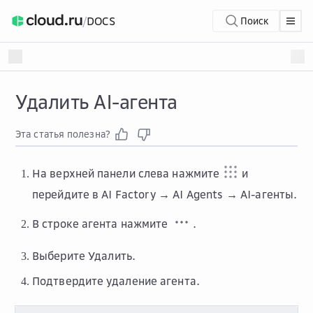
/
DOCS
Поиск
Удалить AI-агента
Эта статья полезна?
На верхней панели слева нажмите
и
перейдите в
AI Factory → AI Agents → AI-агенты
.
В строке агента нажмите
.
Выберите
Удалить
.
Подтвердите удаление агента.