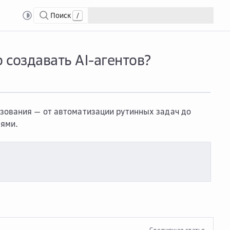
Поиск
/
аких сценариев использования можно создавать AI-агентов?
создавать AI-агентов?
ьзования — от автоматизации рутинных задач до
лями.
Следующая статья