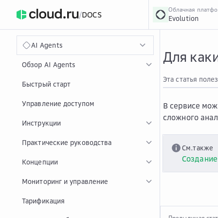
Облачная платф
/
DOCS
Evolution
›
Главная
Главная
...
AI Agents
Для каки
Обзор AI Agents
Эта статья поле
Быстрый старт
Управление доступом
В сервисе мож
сложного анал
Инструкции
Практические руководства
См.также
Создание
Концепции
Мониторинг и управление
Тарификация
Предыдущая ста