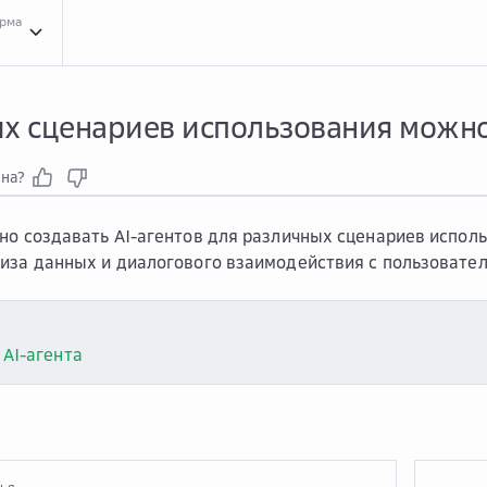
орма
Вопр...
Вопросы и ответы про сервис AI Agents
Наст...
Настройка
Для ...
Для к
х сценариев использования можно 
зна?
но создавать AI-агентов для различных сценариев испол
иза данных и диалогового взаимодействия с пользовате
 AI-агента
тья