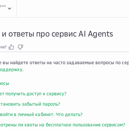
орма
Вопр...
Вопросы и ответы про сервис AI Agents
и ответы про сервис AI Agents
зна?
е вы найдете ответы на часто задаваемые вопросы по серв
поддержку
.
росы
ет получить доступ к сервису?
становить забытый пароль?
 войти в личный кабинет. Что делать?
отрены ли квоты на бесплатное пользование сервисом?