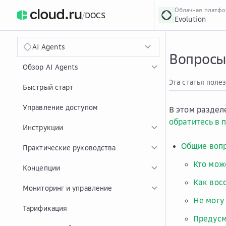
Облачная платф
/
DOCS
Evolution
›
Главная
Главная
...
AI Agents
Вопросы 
Обзор AI Agents
Эта статья поле
Быстрый старт
Управление доступом
В этом раздел
обратитесь в 
Инструкции
Общие воп
Практические руководства
Кто мож
Концепции
Как вос
Мониторинг и управление
Не могу
Тарификация
Предусм