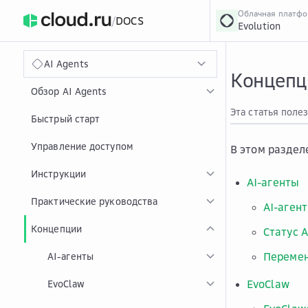
Облачная платф
/
DOCS
Evolution
›
Главная
Главная
...
AI Agents
Концепци
Обзор AI Agents
Эта статья поле
Быстрый старт
Управление доступом
В этом раздел
Инструкции
AI-агенты
Практические руководства
AI-аген
Концепции
Статус A
Перемен
AI-агенты
EvoClaw
EvoClaw