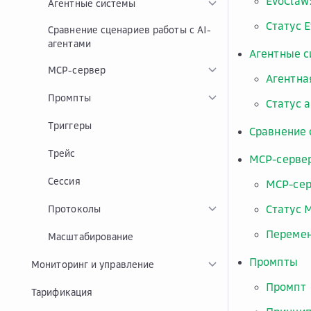
EvoClaw
Агентные системы
Статус 
Сравнение сценариев работы с AI-
агентами
Агентные 
MCP-сервер
Агентна
Промпты
Статус 
Триггеры
Сравнение 
Трейс
MCP-серве
Сессия
MCP-сер
Статус 
Протоколы
Перемен
Масштабирование
Промпты
Мониторинг и управление
Промпт
Тарификация