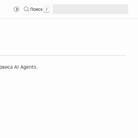
Поиск
/
виса AI Agents.