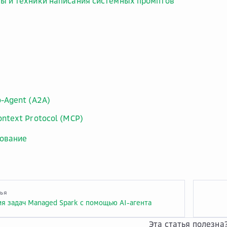
ы и техники написания системных промптов
o-Agent (A2A)
ontext Protocol (MCP)
ование
тья
я задач Managed Spark с помощью AI-агента
Эта статья полезна