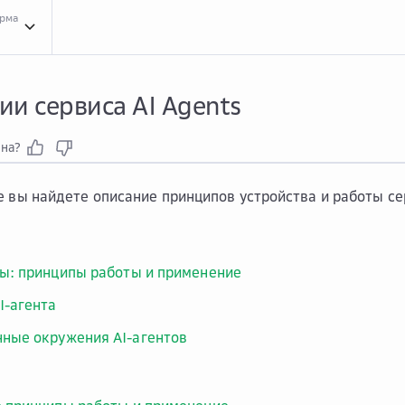
орма
Конц...
Концепции сервиса AI Agents
и сервиса AI Agents
зна?
е вы найдете описание принципов устройства и работы сер
ты: принципы работы и применение
I-агента
ные окружения AI-агентов