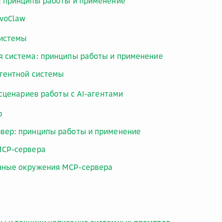
: принципы работы и применение
EvoClaw
системы
я система: принципы работы и применение
агентной системы
сценариев работы с AI-агентами
р
вер: принципы работы и применение
MCP-сервера
ные окружения MCP-сервера