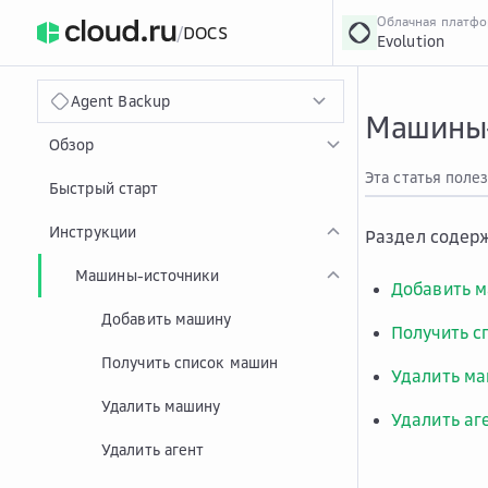
Облачная платф
/
DOCS
Evolution
›
Главная
Главная
...
Agent Backup
Машины-
Обзор
Эта статья поле
Быстрый старт
Инструкции
Раздел содерж
Машины-источники
Добавить 
Добавить машину
Получить с
Получить список машин
Удалить м
Удалить машину
Удалить аг
Удалить агент