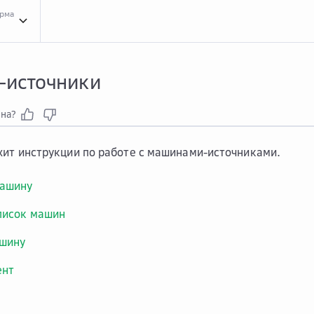
орма
Инст...
Инструкции для сервиса Agent Backup
Маши...
Машины-источники
источники
зна?
ит инструкции по работе с машинами-источниками.
машину
писок машин
ашину
ент