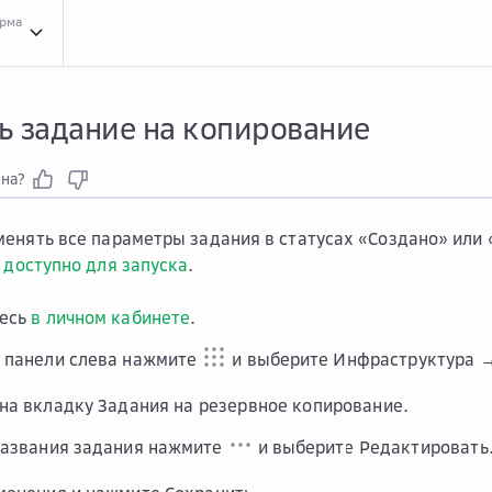
орма
Инст...
Инструкции для сервиса Agent Backup
Зада...
Задания на резервное к
ь задание на копирование
зна?
енять все параметры задания в статусах «Создано» или
 доступно для запуска
.
тесь
в личном кабинете
.
 панели слева нажмите
и выберите
Инфраструктура →
 на вкладку
Задания на резервное копирование
.
названия задания нажмите
и выберите
Редактировать