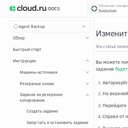
Облачная платф
/
DOCS
Evolution
›
Главная
Главная
...
Agent Backup
Изменит
Обзор
Эта статья поле
Быстрый старт
Инструкции
Вы можете пом
задание
будет
Машины-источники
Авторизуй
Резервные копии
На верхней
Задания на резервное
копирование
Перейдите
Создать задание
Справа от 
Запустить и остановить задание