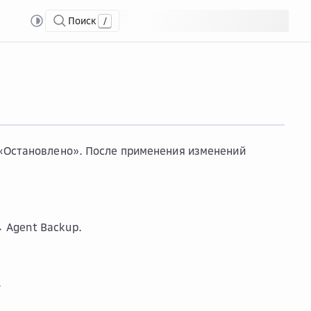
Поиск
/
опирование
Изме...
Изменить задание на копирование
 «Остановлено». После применения изменений
 Agent Backup
.
.