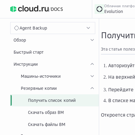
Облачная платф
/
DOCS
Evolution
›
Главная
Главная
...
Agent Backup
Получит
Обзор
Эта статья поле
Быстрый старт
Инструкции
Авторизуй
Машины-источники
На верхней
Резервные копии
Перейдите
В списке м
Получить список копий
Скачать образ ВМ
Откроется стр
Скачать файлы ВМ