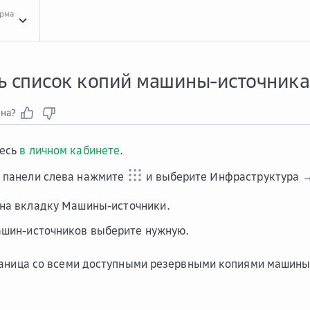
орма
Инст...
Инструкции для сервиса Agent Backup
Резе...
Резервные копии
Полу...
ь список копий машины-источника
зна?
тесь
в личном кабинете
.
 панели слева нажмите
и выберите
Инфраструктура →
 на вкладку
Машины-источники
.
ашин-источников выберите нужную.
аница со всеми доступными резервными копиями машины