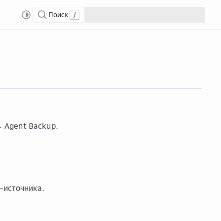
Поиск
/
Получить список копий машины-источника
 Agent Backup
.
-источника.