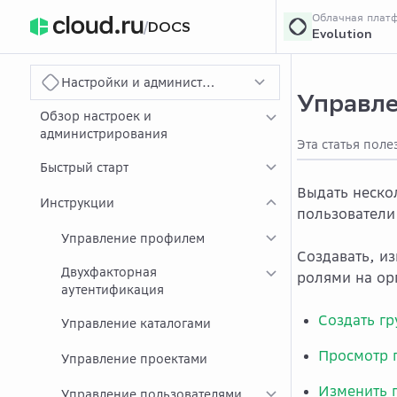
Облачная плат
/
DOCS
Evolution
›
Главная
Главна
...
Настройки и администрирование
Управле
Обзор настроек и
администрирования
Эта статья поле
Быстрый старт
Выдать неско
Инструкции
пользователи
Управление профилем
Создавать, и
Двухфакторная
ролями на ор
аутентификация
Создать гр
Управление каталогами
Просмотр 
Управление проектами
Изменить 
Управление пользователями