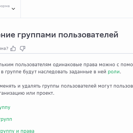
форма
я
Инст...
Инструкции
Упра...
Управление группами пользователей
ние группами пользователей
зна?
льким пользователям одинаковые права можно с помо
 в группе будут наследовать заданные в ней
роли
.
зменять и удалять группы пользователей могут пользо
ганизацию или проект.
уппу
групп
группу и права