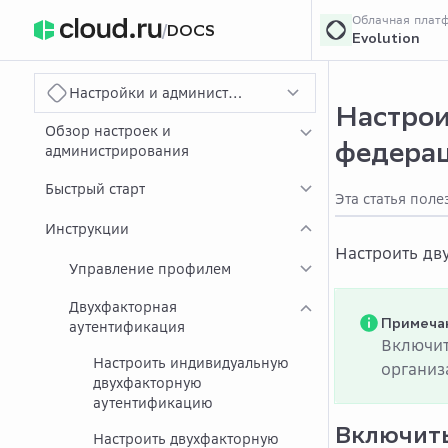
Облачная плат
/
DOCS
Evolution
›
Главная
Главна
...
Настройки и администрирование
Настрои
Обзор настроек и
федера
администрирования
Быстрый старт
Эта статья поле
Инструкции
Настроить дв
Управление профилем
Двухфакторная
Примеча
аутентификация
Включит
Настроить индивидуальную
организ
двухфакторную
аутентификацию
Включит
Настроить двухфакторную