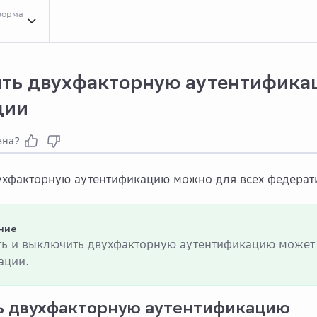
форма
я
Инст...
Инструкции
Двух...
Двухфакторная аутентификация
Наст...
Настрои
ть двухфакторную аутентифика
ции
зна?
ухфакторную аутентификацию можно для всех федерат
ние
ь и выключить двухфакторную аутентификацию может
ации.
ь двухфакторную аутентификацию