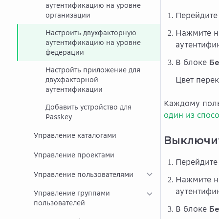
аутентификацию на уровне
Перейдите
организации
Нажмите н
Настроить двухфакторную
аутентификацию на уровне
аутентифи
федерации
В блоке
Бе
Настройть приложение для
Цвет перек
двухфакторной
аутентификации
Каждому поль
Добавить устройство для
один из спос
Passkey
Управление каталогами
Выключи
Управление проектами
Перейдите
Управление пользователями
Нажмите н
аутентифи
Управление группами
пользователей
В блоке
Бе