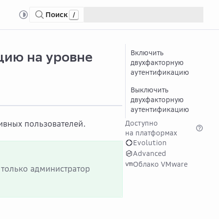
Поиск
/
ть двухфакторную аутентификацию на уровне федерации
цию на уровне
Включить
двухфакторную
аутентификацию
Выключить
двухфакторную
аутентификацию
ивных пользователей.
Доступно
на платформах
Evolution
Advanced
Облако VMware
 только администратор