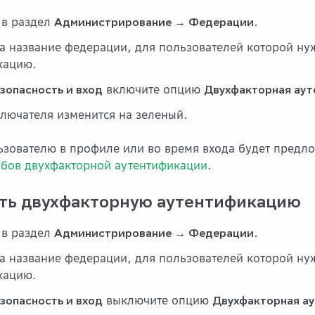
 в раздел
Администрирование → Федерации
.
а название федерации, для пользователей которой ну
кацию.
зопасность и вход
включите опцию
Двухфакторная аут
лючателя изменится на зеленый.
зователю в профиле или во время входа будет пред
обов двухфакторной аутентификации
.
ть двухфакторную аутентификацию
 в раздел
Администрирование → Федерации
.
а название федерации, для пользователей которой н
кацию.
зопасность и вход
выключите опцию
Двухфакторная ау