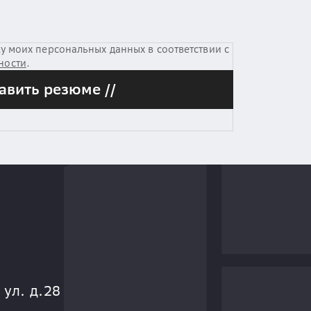
у моих персональных данных в соответствии с
ности
.
авить резюме //
 ул. д.28