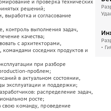
рмирование и проверка технических
Раз
ринятых решений;
Уда
 выработка и согласование
, контроль выполнения задач,
Ин
печение качества;
Раз
вовать с архитекторами,
• Г
, командами соседних продуктов и
эксплуатации при разборе
production-проблем;
саний в актуальном состоянии,
ды эксплуатации и поддержки;
азработчиков: распределение задач,
иональном росте;
в свою команду, проведение