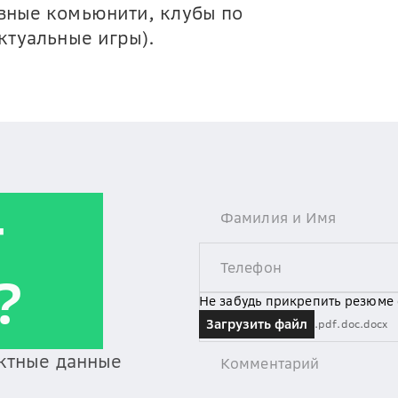
вные комьюнити, клубы по
ктуальные игры).
т
?
Не забудь прикрепить резюме
Загрузить файл
.pdf
.doc
.docx
актные данные