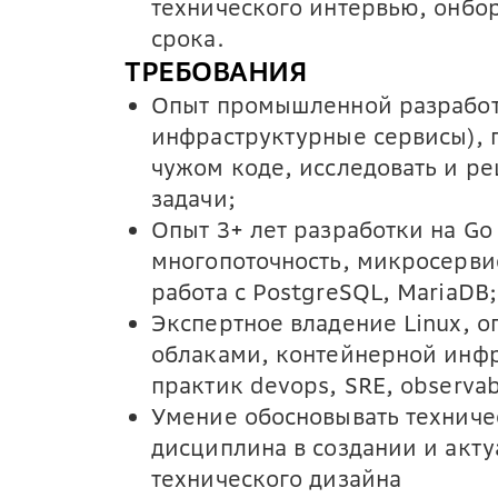
технического интервью, онбо
срока.
ТРЕБОВАНИЯ
Опыт промышленной разработк
инфраструктурные сервисы), г
чужом коде, исследовать и р
задачи;
Опыт 3+ лет разработки на G
многопоточность, микросерви
работа с PostgreSQL, MariaDB;
Экспертное владение Linux, оп
облаками, контейнерной инфр
практик devops, SRE, observabil
Умение обосновывать техниче
дисциплина в создании и акт
технического дизайна