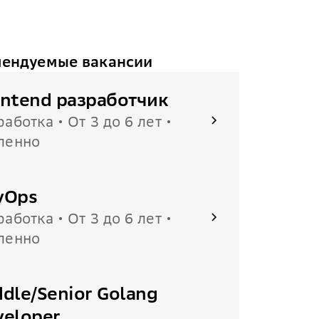
ендуемые вакансии
ontend разработчик
работка • От 3 до 6 лет •
ленно
vOps
работка • От 3 до 6 лет •
ленно
dle/Senior Golang
veloper