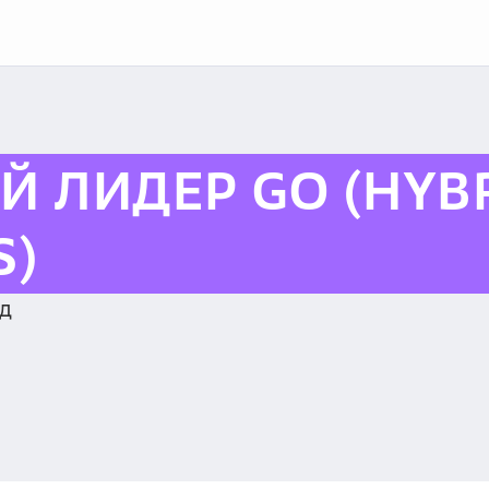
Й ЛИДЕР GO (HYB
S)
ид