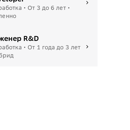
работка • От 3 до 6 лет •
ленно
женер R&D
работка • От 1 года до 3 лет
ибрид