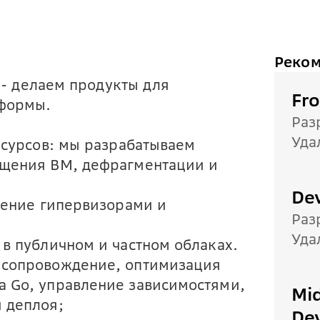
Реком
 - делаем продукты для
Fr
тформы.
Раз
Уда
есурсов: мы разрабатываем
щения ВМ, дефрагментации и
De
ление гипервизорами и
Раз
Уда
в публичном и частном облаках.
 сопровождение, оптимизация
а Go, управление зависимостями,
Mid
 деплоя;
De