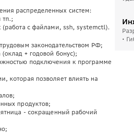
ения распределенных систем:
тп.;
Ин
(работа с файлами, ssh, systemctl).
Раз
• Г
 трудовым законодательством РФ;
(оклад + годовой бонус);
можностью подключения к программе
и, которая позволяет влиять на
алов;
онных продуктов;
 пятница - сокращенный рабочий
но;