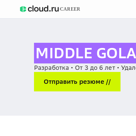
/
CAREER
MIDDLE GOLA
Разработка • От 3 до 6 лет • Уда
Отправить резюме //