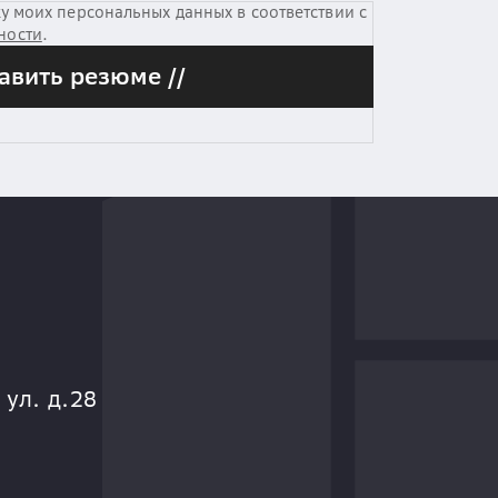
у моих персональных данных в соответствии с
ности
.
авить резюме //
 ул. д.28