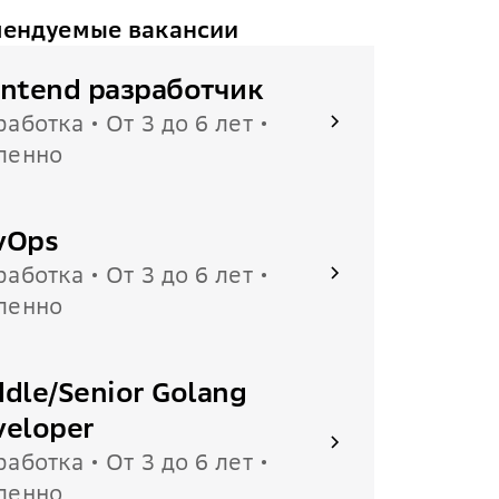
ендуемые вакансии
ontend разработчик
работка • От 3 до 6 лет •
ленно
vOps
работка • От 3 до 6 лет •
ленно
dle/Senior Golang
veloper
работка • От 3 до 6 лет •
ленно