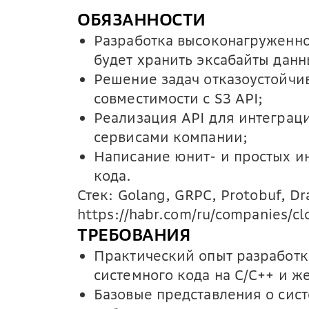
ОБЯЗАННОСТИ
Разработка высоконагруженно
будет хранить эксабайты данн
Решение задач отказоустойчив
совместимости с S3 API;
Реализация API для интеграц
сервисами компании;
Написание юнит- и простых и
кода.
Стек: Golang, GRPC, Protobuf, Dr
https://habr.com/ru/companies/cl
ТРЕБОВАНИЯ
Практический опыт разработк
системного кода на C/C++ и ж
Базовые представления о сис