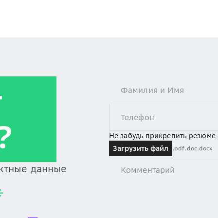
т
?
Не забудь прикрепить резюме
Загрузить файл
.pdf
.doc
.docx
актные данные