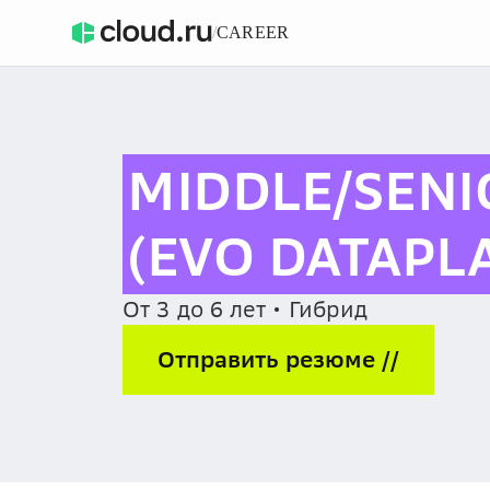
/
CAREER
MIDDLE/SENI
(EVO DATAPL
От 3 до 6 лет • Гибрид
Отправить резюме //