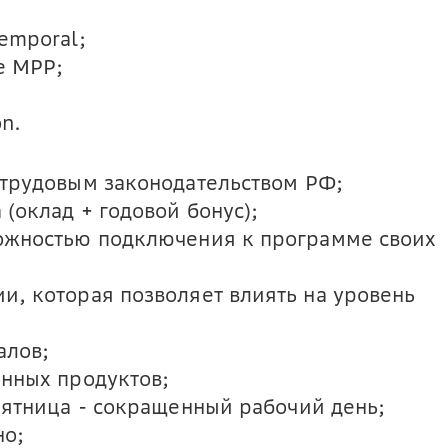
emporal;
е MPP;
n.
 трудовым законодательством РФ;
(оклад + годовой бонус);
ожностью подключения к программе своих
и, которая позволяет влиять на уровень
алов;
онных продуктов;
пятница - сокращенный рабочий день;
но;