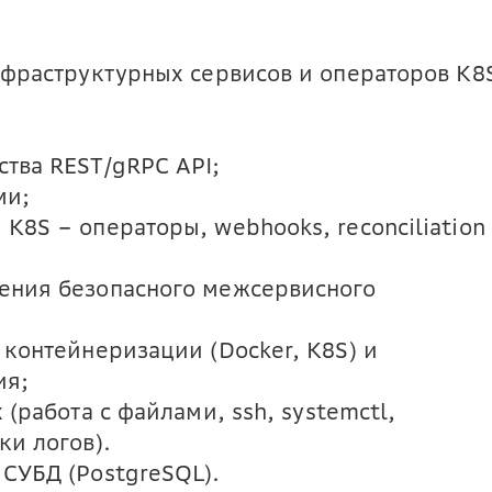
нфраструктурных сервисов и операторов K8
тва REST/gRPC API;
ми;
8S – операторы, webhooks, reconciliation
ения безопасного межсервисного
контейнеризации (Docker, K8S) и
ия;
(работа с файлами, ssh, systemctl,
ки логов).
СУБД (PostgreSQL).