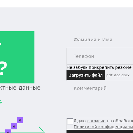
т
?
Не забудь прикрепить резюме
Загрузить файл
.pdf
.doc
.docx
актные данные
Я даю
согласие
на обработк
Политикой конфиденциаль