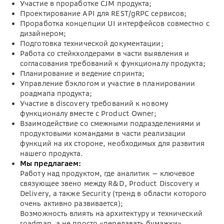
Участие в проработке CJM продукта;
Проектирование API для REST/gRPC сервисов;
Проработка концепции UI интерфейсов совместно с
дизайнером;
Подготовка технической документации;
Работа со стейкхолдерами в части выявления и
согласования требований к функционалу продукта;
Планирование и ведение спринта;
Управление бэклогом и участие в планировании
роадмапа продукта;
Участие в discovery требований к новому
функционалу вместе с Product Owner;
Взаимодействие со смежными подразделениями и
продуктовыми командами в части реализации
функций на их стороне, необходимых для развития
нашего продукта.
Мы предлагаем:
Работу над продуктом, где аналитик — ключевое
связующее звено между R&D, Product Discovery и
Delivery, а также Security (тренд в области которого
очень активно развивается);
Возможность влиять на архитектуру и технический
roadmap, а не просто «передавать бумажки».