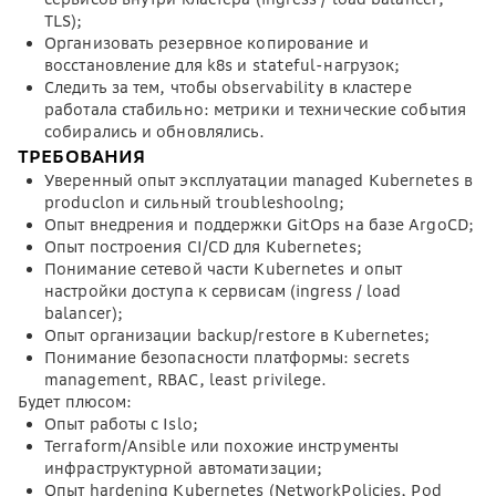
TLS);
Организовать резервное копирование и
восстановление для k8s и stateful-нагрузок;
Следить за тем, чтобы observability в кластере
работала стабильно: метрики и технические события
собирались и обновлялись.
ТРЕБОВАНИЯ
Уверенный опыт эксплуатации managed Kubernetes в
produclon и сильный troubleshoolng;
Опыт внедрения и поддержки GitOps на базе ArgoCD;
Опыт построения CI/CD для Kubernetes;
Понимание сетевой части Kubernetes и опыт
настройки доступа к сервисам (ingress / load
balancer);
Опыт организации backup/restore в Kubernetes;
Понимание безопасности платформы: secrets
management, RBAC, least privilege.
Будет плюсом:
Опыт работы с Islo;
Terraform/Ansible или похожие инструменты
инфраструктурной автоматизации;
Опыт hardening Kubernetes (NetworkPolicies, Pod