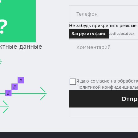
т
?
Не забудь прикрепить резюме
Загрузить файл
.pdf
.doc
.docx
актные данные
Я даю
согласие
на обработк
Политикой конфиденциаль
Отпр