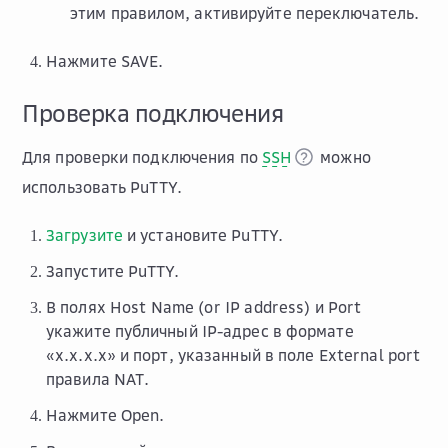
этим правилом, активируйте переключатель.
Нажмите
SAVE
.
Проверка подключения
Для проверки подключения по
SSH
можно
использовать PuTTY.
Загрузите
и установите PuTTY.
Запустите PuTTY.
В полях
Host Name (or IP address)
и
Port
укажите публичный IP-адрес в формате
«x.x.x.x» и порт, указанный в поле
External port
правила NAT.
Нажмите
Open
.