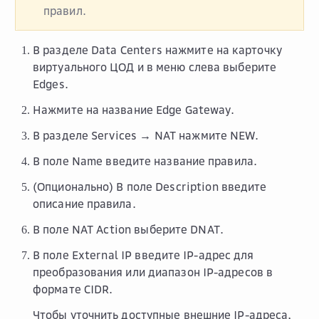
правил.
В разделе
Data Centers
нажмите на карточку
виртуального ЦОД и в меню слева выберите
Edges
.
Нажмите на название Edge Gateway.
В разделе
Services → NAT
нажмите
NEW
.
В поле
Name
введите название правила.
(Опционально) В поле
Description
введите
описание правила.
В поле
NAT Action
выберите
DNAT
.
В поле
External IP
введите IP-адрес для
преобразования или диапазон IP-адресов в
формате CIDR.
Чтобы уточнить доступные внешние IP-адреса,