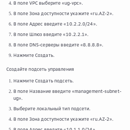
В поле
VPC
выберите «ug-vpc».
В поле
Зона доступности
укажите «ru.AZ-2».
В поле
Адрес
введите «10.2.2.0/24».
В поле
Шлюз
введите «10.2.2.1».
В поле
DNS-серверы
введите «8.8.8.8».
Нажмите
Создать
.
Создайте подсеть управления
Нажмите
Создать подсеть
.
В поле
Название
введите «management-subnet-
ug».
Выберите
локальный
тип подсети.
В поле
Зона доступности
укажите «ru.AZ-2».
В поле
Адрес
введите «10.1.1.0/24».