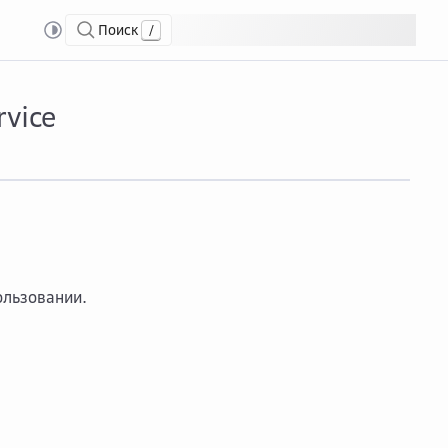
Поиск
/
agement Service
vice
ользовании.