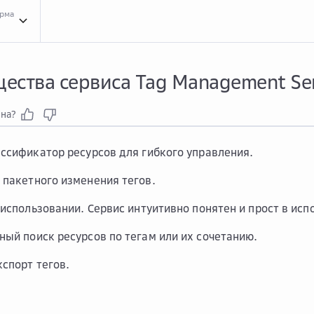
орма
Обзо...
Обзор Tag Management Service
Преи...
Преимущества сервиса Tag Man
ества сервиса Tag Management Ser
зна?
ссификатор ресурсов для гибкого управления.
пакетного изменения тегов.
 использовании. Сервис интуитивно понятен и прост в исп
ый поиск ресурсов по тегам или их сочетанию.
кспорт тегов.