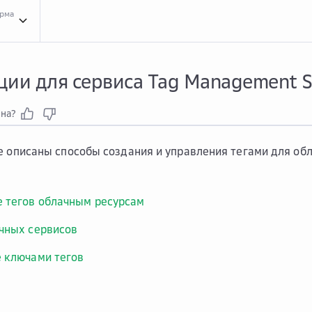
орма
Инст...
Инструкции для сервиса Tag Management Service
ии для сервиса Tag Management S
зна?
е описаны способы создания и управления тегами для о
 тегов облачным ресурсам
чных сервисов
 ключами тегов