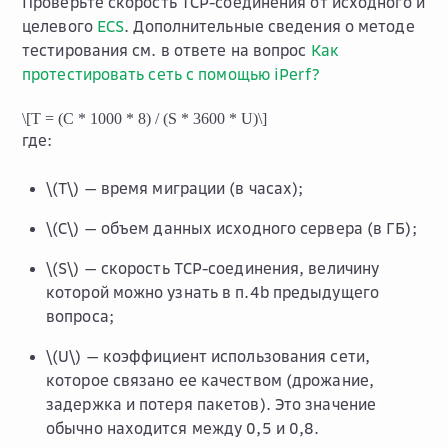
Проверьте скорость TCP-соединения от исходного и
целевого
ECS
. Дополнительные сведения о методе
тестирования см. в ответе на вопрос
Как
протестировать сеть с помощью iPerf?
\[T = (C * 1000 * 8) / (S * 3600 * U)\]
где:
\(T\)
— время миграции (в часах);
\(C\)
— объем данных исходного сервера (в ГБ);
\(S\)
— скорость TCP-соединения, величину
которой можно узнать в п.4b предыдущего
вопроса;
\(U\)
— коэффициент использования сети,
которое связано ее качеством (дрожание,
задержка и потеря пакетов). Это значение
обычно находится между 0,5 и 0,8.