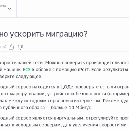
орма
Вопр...
Вопросы и ответы про сервис Server Migration Service
Проц...
Процеду
но ускорить миграцию?
зна?
корость вашей сети. Можно проверить производительност
ой машины
ECS
в облаке с помощью iPerf. Если результаты
оверьте следующее:
ходный сервер находится в ЦОДе, проверьте есть ли огра
твах маршрутизации, устройствах безопасности (например
лах между исходным сервером и интернетом. Рекомендуем
о публичного облака — больше 10 Мбит/с.
ходный сервер является виртуальным, отрегулируйте про
нных к исходным серверам, для увеличения скорости миг