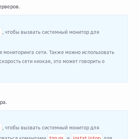
ерверов.
n
, чтобы вызвать системный монитор для
я мониторинга сети. Также можно использовать
скорость сети низкая, это может говорить о
ра.
n
, чтобы вызвать системный монитор для
зоваться командами
top ps
и
iostat iotop
для