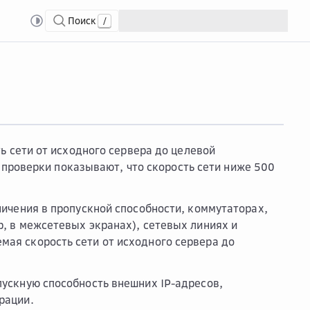
Поиск
/
ра миграции
Как ...
Как можно ускорить миграцию?
ь сети от исходного сервера до целевой
 проверки показывают, что скорость сети ниже 500
ничения в пропускной способности, коммутаторах,
, в межсетевых экранах), сетевых линиях и
ая скорость сети от исходного сервера до
пускную способность внешних IP-адресов,
рации.