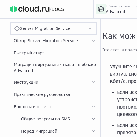
Облачная платф
/
DOCS
Advanced
›
Главная
Главная
...
Server Migration Service
Как мож
Обзор Server Migration Service
Эта статья поле
Быстрый старт
Миграция виртуальных машин в облако
Улучшите с
Advanced
виртуальн
Кбит/с, пр
Инструкции
Если ис
Практические руководства
устройс
протоко
Вопросы и ответы
целевог
Общие вопросы по SMS
Если ис
Перед миграцией
привяза