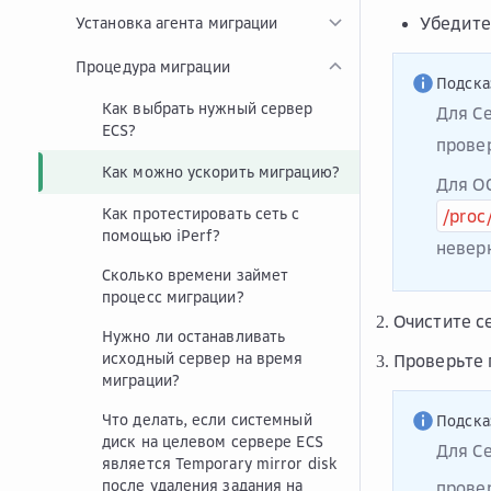
Убедите
Установка агента миграции
Процедура миграции
Подска
Как выбрать нужный сервер
Для С
ECS?
провер
Как можно ускорить миграцию?
Для О
Как протестировать сеть с
/proc
помощью iPerf?
невер
Сколько времени займет
процесс миграции?
Очистите с
Нужно ли останавливать
исходный сервер на время
Проверьте 
миграции?
Что делать, если системный
Подска
диск на целевом сервере ECS
Для С
является Temporary mirror disk
после удаления задания на
прове