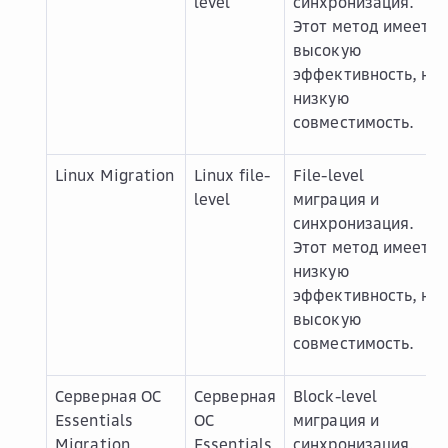
level
синхронизация.
Этот метод имеет
высокую
эффективность, но
низкую
совместимость.
Linux Migration
Linux file-
File-level
level
миграция и
синхронизация.
Этот метод имеет
низкую
эффективность, но
высокую
совместимость.
Серверная ОС
Серверная
Block-level
Essentials
ОС
миграция и
Migration
Essentials
синхронизация.