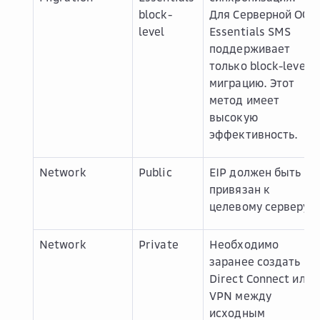
block-
Для Серверной ОС
level
Essentials SMS
поддерживает
только block-level
миграцию. Этот
метод имеет
высокую
эффективность.
Network
Public
EIP должен быть
привязан к
целевому серверу.
Network
Private
Необходимо
заранее создать
Direct Connect или
VPN между
исходным