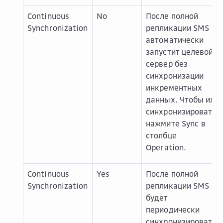
Continuous
No
После полной
Synchronization
репликации SMS
автоматически
запустит целевой
сервер без
синхронизации
инкрементных
данных. Чтобы их
синхронизировать,
нажмите
Sync
в
столбце
Operation
.
Continuous
Yes
После полной
Synchronization
репликации SMS
будет
периодически
синхронизировать