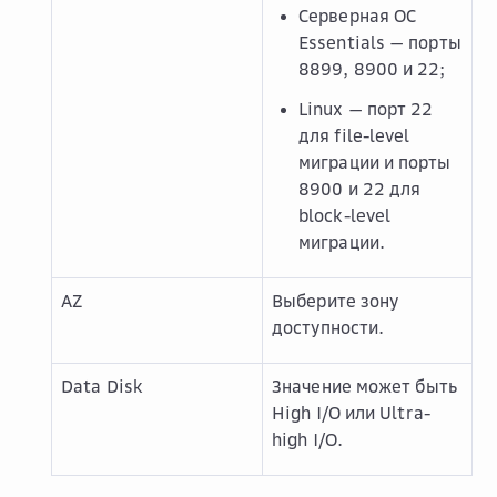
Серверная ОС
Essentials — порты
8899, 8900 и 22;
Linux — порт 22
для file-level
миграции и порты
8900 и 22 для
block-level
миграции.
AZ
Выберите зону
доступности.
Data Disk
Значение может быть
High I/O или Ultra-
high I/O.