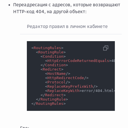
Переадресация с адресов, которые возвращают
HTTP-код 404, на другой объект:
Редактор правил в личном кабинете
Пе
<
RoutingRules
>
<
RoutingRule
>
<
Condition
>
<
HttpErrorCodeReturnedEquals
>
404
</
Ht
</
Condition
>
<
Redirect
>
<
HostName
/>
<
HttpRedirectCode
/>
<
Protocol
/>
<
ReplaceKeyPrefixWith
/>
<
ReplaceKeyWith
>
error/404.html
</
Repl
</
Redirect
>
</
RoutingRule
>
</
RoutingRules
>