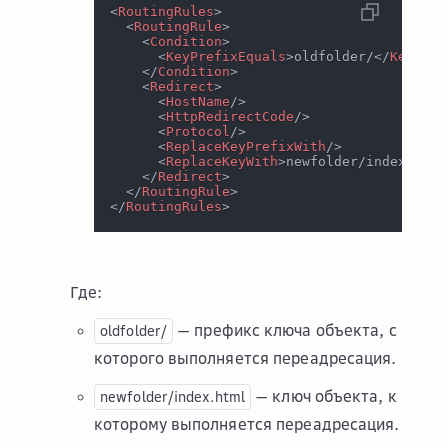
<
RoutingRules
>
<
RoutingRule
>
<
Condition
>
<
KeyPrefixEquals
>
oldfolder/
</
KeyPref
</
Condition
>
<
Redirect
>
<
HostName
/>
<
HttpRedirectCode
/>
<
Protocol
/>
<
ReplaceKeyPrefixWith
/>
<
ReplaceKeyWith
>
newfolder/index.html
</
Redirect
>
</
RoutingRule
>
</
RoutingRules
>
Где:
— префикс ключа объекта, с
oldfolder/
которого выполняется переадресация.
— ключ объекта, к
newfolder/index.html
которому выполняется переадресация.