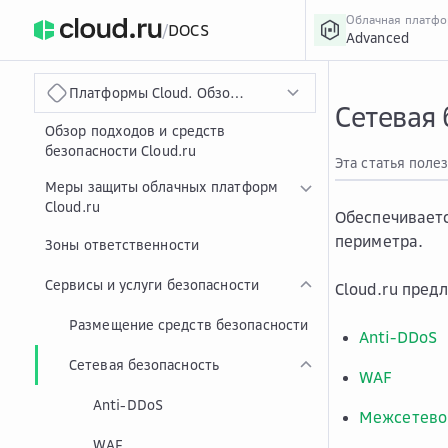
Облачная платф
/
DOCS
Advanced
›
Главная
Главная
...
Платформы Cloud. Обзор подходов и средств безопасн
Сетевая 
Обзор подходов и средств
безопасности Cloud.ru
Эта статья поле
Меры защиты облачных платформ
Cloud.ru
Обеспечиваетс
периметра.
Зоны ответственности
Сервисы и услуги безопасности
Cloud.ru пред
Размещение средств безопасности
Anti-DDoS
Сетевая безопасность
WAF
Anti-DDoS
Межсетево
WAF