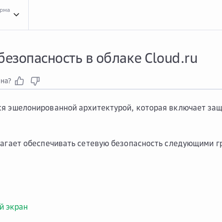
орма
Серв...
Сервисы и услуги безопасности Cloud.ru
Сете...
Сетевая безопасность в
ости
безопасность в облаке Cloud.ru
зна?
я эшелонированной архитектурой, которая включает защ
лагает обеспечивать сетевую безопасность следующими г
й экран