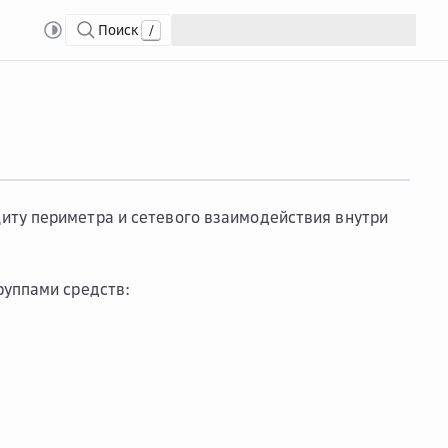
Поиск
/
 облаке Cloud.ru
иту периметра и сетевого взаимодействия внутри
руппами средств: