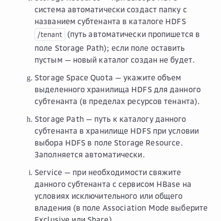
система автоматически создаст папку с
названием субтенанта в каталоге HDFS
(путь автоматически пропишется в
/tenant
поле
Storage Path
); если поле оставить
пустым — новый каталог создан не будет.
Storage Space Quota
— укажите объем
выделенного хранилища HDFS для данного
субтенанта (в пределах ресурсов тенанта).
Storage Path
— путь к каталогу данного
субтенанта в хранилище HDFS при условии
выбора
HDFS
в поле
Storage Resource
.
Заполняется автоматически.
Service
— при необходимости свяжите
данного субтенанта с сервисом HBase на
условиях исключительного или общего
владения (в поле
Association Mode
выберите
Exclusive
или
Share
).