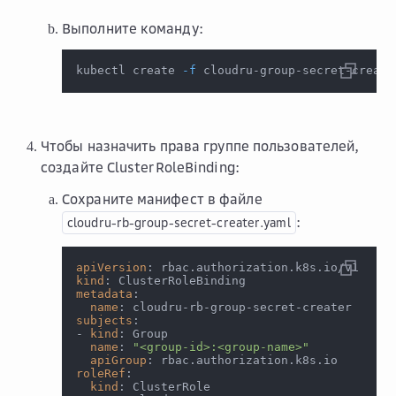
Выполните команду:
kubectl create 
-f
 cloudru-group-secret-create
Чтобы назначить права группе пользователей,
создайте ClusterRoleBinding:
Сохраните манифест в файле
:
cloudru-rb-group-secret-creater.yaml
apiVersion
:
 rbac.authorization.k8s.io/v1
kind
:
 ClusterRoleBinding
metadata
:
name
:
 cloudru
-
rb
-
group
-
secret
-
creater
subjects
:
-
kind
:
 Group
name
:
"<group-id>:<group-name>"
apiGroup
:
 rbac.authorization.k8s.io
roleRef
:
kind
:
 ClusterRole