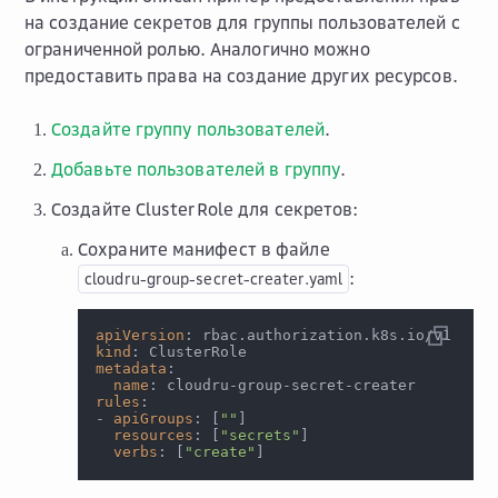
на создание секретов для группы пользователей с
ограниченной ролью. Аналогично можно
предоставить права на создание других ресурсов.
Создайте группу пользователей
.
Добавьте пользователей в группу
.
Создайте ClusterRole для секретов:
Сохраните манифест в файле
:
cloudru-group-secret-creater.yaml
apiVersion
:
 rbac.authorization.k8s.io/v1
kind
:
 ClusterRole
metadata
:
name
:
 cloudru
-
group
-
secret
-
creater
rules
:
-
apiGroups
:
[
""
]
resources
:
[
"secrets"
]
verbs
:
[
"create"
]