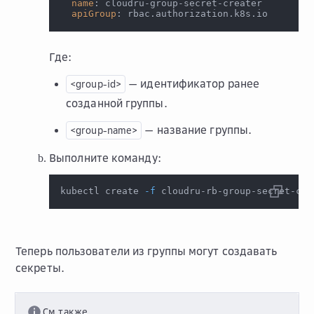
name
:
 cloudru
-
group
-
secret
-
creater
apiGroup
:
 rbac.authorization.k8s.io
Где:
— идентификатор ранее
<group-id>
созданной группы.
— название группы.
<group-name>
Выполните команду:
kubectl create 
-f
 cloudru-rb-group-secret-cre
Теперь пользователи из группы могут создавать
секреты.
См.также