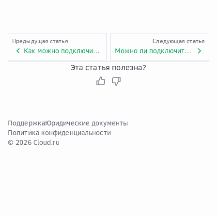
Предыдущая статья
Следующая статья
Как можно подключить диск с данными к серверу?
Можно ли подключить диск к серверу из другой зоны доступности (AZ)?
Эта статья полезна?
Поддержка
Юридические документы
Политика конфиденциальности
© 2026 Cloud.ru