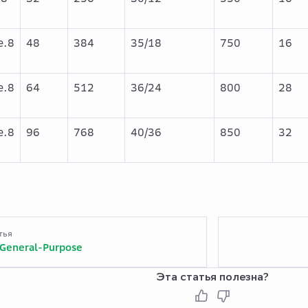
e.8
48
384
35/18
750
16
e.8
64
512
36/24
800
28
e.8
96
768
40/36
850
32
тья
 General-Purpose
Эта статья полезна?