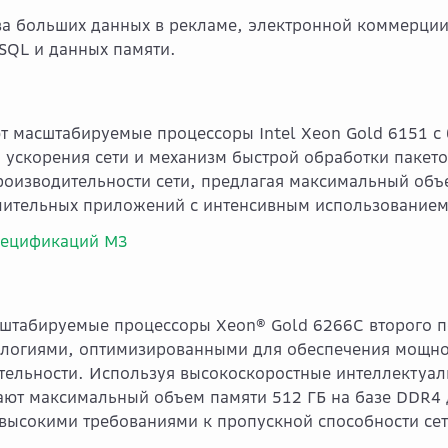
за больших данных в рекламе, электронной коммерции
SQL и данных памяти.
 масштабируемые процессоры Intel Xeon Gold 6151 с б
 ускорения сети и механизм быстрой обработки пакет
роизводительности сети, предлагая максимальный объ
лительных приложений с интенсивным использованием
пецификаций M3
штабируемые процессоры Xeon® Gold 6266C второго по
нологиями, оптимизированными для обеспечения мощно
тельности. Используя высокоскоростные интеллектуал
ают максимальный объем памяти 512 ГБ на базе DDR4
высокими требованиями к пропускной способности сети