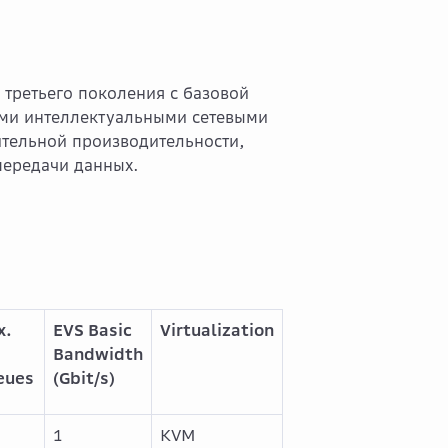
третьего поколения с базовой
ыми интеллектуальными сетевыми
тельной производительности,
передачи данных.
x.
EVS Basic
Virtualization
C
Bandwidth
eues
(Gbit/s)
1
KVM