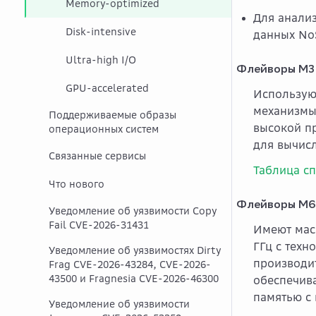
Memory-optimized
Для анали
Disk-intensive
данных No
Ultra-high I/O
Флейворы M3
GPU-accelerated
Используют
механизмы
Поддерживаемые образы
высокой п
операционных систем
для вычис
Связанные сервисы
Таблица с
Что нового
Флейворы M6
Уведомление об уязвимости Copy
Fail CVE-2026-31431
Имеют мас
ГГц с тех
Уведомление об уязвимостях Dirty
производи
Frag CVE-2026-43284, CVE-2026-
43500 и Fragnesia CVE-2026-46300
обеспечив
памятью с 
Уведомление об уязвимости