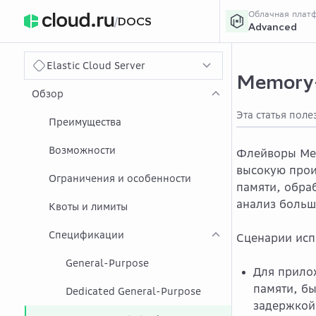
Облачная плат
/
DOCS
Advanced
›
Главная
Главна
...
Elastic Cloud Server
Memory-
Обзор
Эта статья поле
Преимущества
Возможности
Флейворы Mem
высокую прои
Ограничения и особенности
памяти, обра
анализ больш
Квоты и лимиты
Спецификации
Сценарии исп
General-Purpose
Для прило
памяти, бы
Dedicated General-Purpose
задержкой