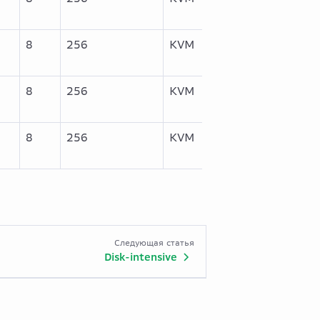
8
256
KVM
8
256
KVM
8
256
KVM
Следующая статья
Disk-intensive