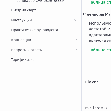
Januscape CVE-2026-53359
Таблица с
Быстрый старт
Флейворы M7
Инструкции
Использую
частотой 
Практические руководства
адаптерам
Концепции
включая св
Таблица с
Вопросы и ответы
Тарификация
Flavor
m3.large.8