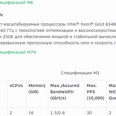
пецификаций M6
N
т масштабируемые процессоры Intel® Xeon® Gold 6348 
2.60 ГГц с технологией оптимизации и высокоскоростн
и 25GE для обеспечения мощной и стабильной вычисли
ерхвысокую пропускную способность сети и скорость 
пецификаций M7N
Спецификации M3
vCPUs
Memory
Max./Assured
Max.
Ma
(GiB)
Bandwidth
PPS
NI
(Gbit/s)
(10,000)
Qu
2
16
1.5/0.6
30
2