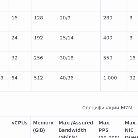
8
16
128
20/9
280
8
8
24
192
25/14
400
8
8
32
256
30/18
550
16
.8
64
512
40/36
1 000
32
Спецификации M7N
vCPUs
Memory
Max./Assured
Max.
Max.
(GiB)
Bandwidth
PPS
NIC
(Gbit/s)
(10,000)
Queu