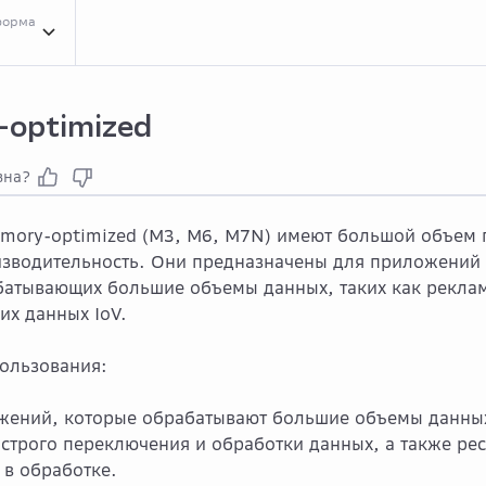
форма
я
Обзо...
Обзор Elastic Cloud Server
Спец...
Спецификации сервиса Elastic Clo
optimized
зна?
ory-optimized (M3, M6, M7N) имеют большой объем п
зводительность. Они предназначены для приложений
батывающих большие объемы данных, таких как рекла
их данных IoV.
ользования:
жений, которые обрабатывают большие объемы данных
строго переключения и обработки данных, а также рес
 в обработке.