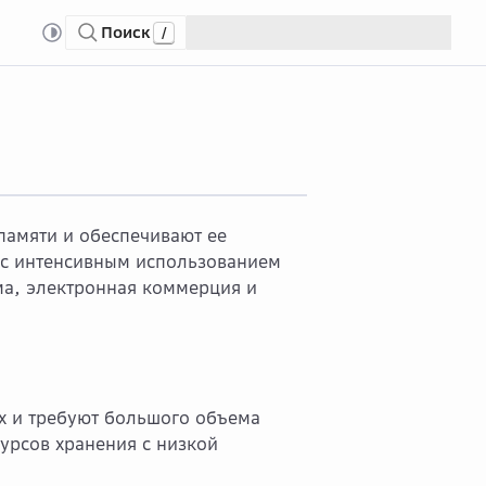
Поиск
/
ud Server Elastic Cloud Server
Memo...
Memory-optimized
амяти и обеспечивают ее
 с интенсивным использованием
ма, электронная коммерция и
 и требуют большого объема
урсов хранения с низкой