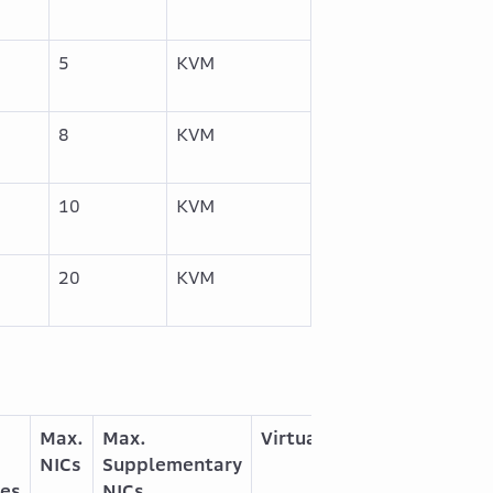
5
KVM
8
KVM
10
KVM
20
KVM
Max.
Max.
Virtualization
NICs
Supplementary
es
NICs