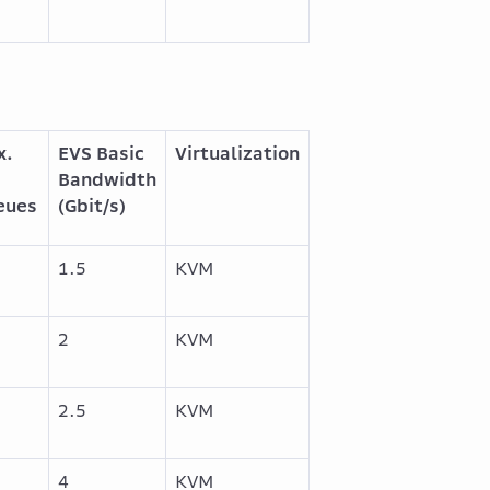
x.
EVS Basic
Virtualization
C
Bandwidth
eues
(Gbit/s)
1.5
KVM
2
KVM
2.5
KVM
4
KVM