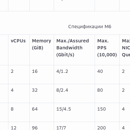
Спецификации M6
vCPUs
Memory
Max./Assured
Max.
Ma
(GiB)
Bandwidth
PPS
NI
(Gbit/s)
(10,000)
Qu
2
16
4/1.2
40
2
4
32
8/2.4
80
2
8
8
64
15/4.5
150
4
8
12
96
17/7
200
4