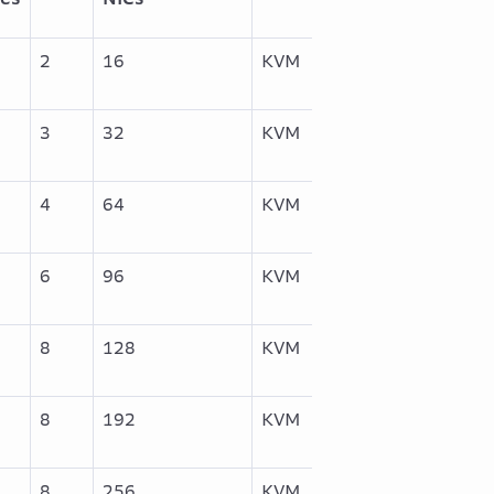
2
16
KVM
3
32
KVM
4
64
KVM
6
96
KVM
8
128
KVM
8
192
KVM
8
256
KVM