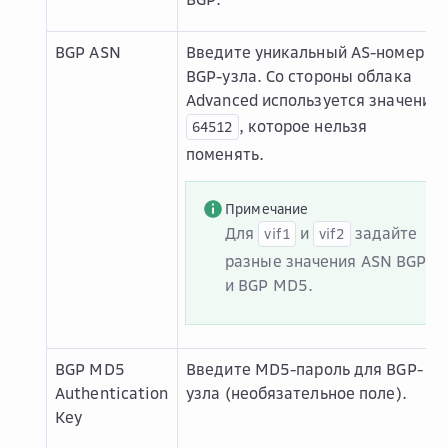
BGP ASN
Введите уникальный AS-номер
BGP-узла. Со стороны облака
Advanced используется значение
, которое нельзя
64512
поменять.
Примечание
Для
и
задайте
vif1
vif2
разные значения ASN BGP
и BGP MD5.
BGP MD5
Введите MD5-пароль для BGP-
Authentication
узла (необязательное поле).
Key