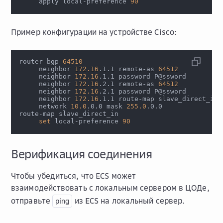
     apply local-preference 
90
Пример конфигурации на устройстве Cisco:
router bgp 
64510
     neighbor 
172.16
.1.1 remote-as 
64512
     neighbor 
172.16
.1.1 password P@ssword
     neighbor 
172.16
.2.1 remote-as 
64512
     neighbor 
172.16
.2.1 password P@ssword
     neighbor 
172.16
.1.1 route-map slave_direct_in 
     network 
10.0
.0.0 mask 
255.0
.0.0
route-map slave_direct_in
set
 local-preference 
90
Верификация соединения
Чтобы убедиться, что ECS может
взаимодействовать с локальным сервером в ЦОДе,
отправьте
из ECS на локальный сервер.
ping