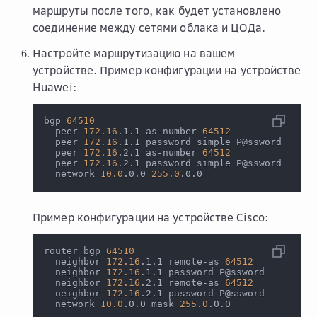
маршруты после того, как будет установлено
соединение между сетями облака и ЦОДа.
Настройте маршрутизацию на вашем
устройстве. Пример конфигурации на устройстве
Huawei:
bgp 
64510
  peer 
172.16
.1.1 as-number 
64512
  peer 
172.16
.1.1 password simple P@ssword
  peer 
172.16
.2.1 as-number 
64512
  peer 
172.16
.2.1 password simple P@ssword
  network 
10.0
.0.0 
255.0
.0.0
Пример конфигурации на устройстве Cisco:
router bgp 
64510
  neighbor 
172.16
.1.1 remote-as 
64512
  neighbor 
172.16
.1.1 password P@ssword
  neighbor 
172.16
.2.1 remote-as 
64512
  neighbor 
172.16
.2.1 password P@ssword
  network 
10.0
.0.0 mask 
255.0
.0.0