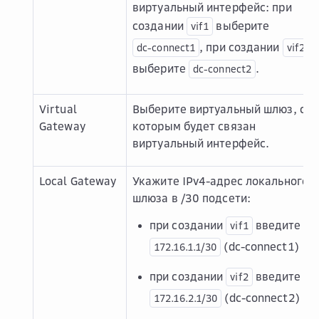
виртуальный интерфейс: при
создании
выберите
vif1
, при создании
dc-connect1
vif2
выберите
.
dc-connect2
Virtual
Выберите виртуальный шлюз, с
Gateway
которым будет связан
виртуальный интерфейс.
Local Gateway
Укажите IPv4-адрес локального
шлюза в /30 подсети:
при создании
введите
vif1
(dc-connect1)
172.16.1.1/30
при создании
введите
vif2
(dc-connect2)
172.16.2.1/30