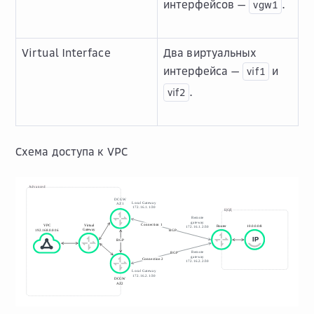
интерфейсов —
.
vgw1
Virtual Interface
Два виртуальных
интерфейса —
и
vif1
.
vif2
Схема доступа к VPC