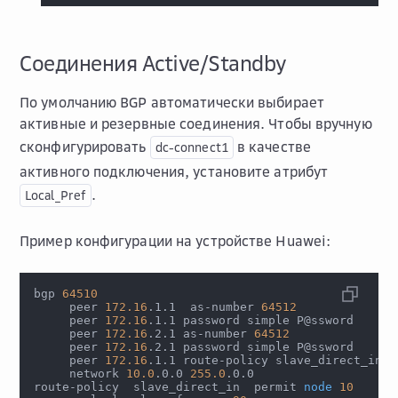
Соединения Active/Standby
По умолчанию BGP автоматически выбирает
активные и резервные соединения. Чтобы вручную
сконфигурировать
в качестве
dc-connect1
активного подключения, установите атрибут
.
Local_Pref
Пример конфигурации на устройстве Huawei:
bgp 
64510
     peer 
172.16
.1.1  as-number 
64512
     peer 
172.16
.1.1 password simple P@ssword
     peer 
172.16
.2.1 as-number 
64512
     peer 
172.16
.2.1 password simple P@ssword
     peer 
172.16
.1.1 route-policy slave_direct_in 
i
     network 
10.0
.0.0 
255.0
.0.0
route-policy  slave_direct_in  permit 
node
10