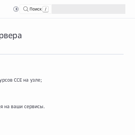
Поиск
/
лами CCE
Удал...
Удаление узла из кластера без удаления сервера
ервера
рсов CCE на узле;
я на ваши сервисы.