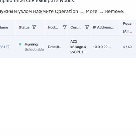
управления
CCE
выберите
Nodes
.
 нужным узлом нажмите
Operation → More → Remove
.