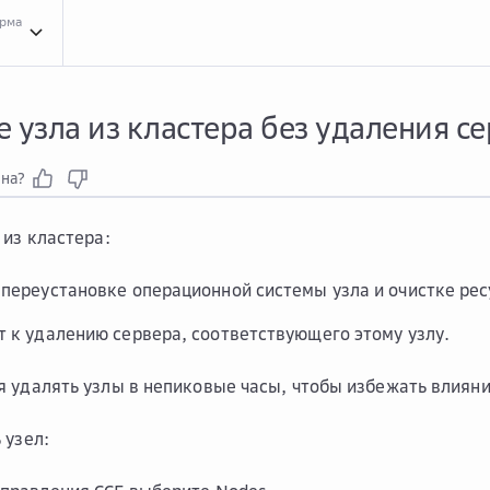
орма
Инст...
Инструкции для сервиса Cloud Container Engine
Упра...
Управление уз
 узла из кластера без удаления с
зна?
 из кластера:
 переустановке операционной системы узла и очистке ресу
т к удалению сервера, соответствующего этому узлу.
 удалять узлы в непиковые часы, чтобы избежать влияни
 узел: