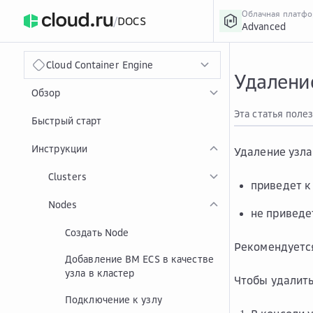
Облачная платф
/
DOCS
Advanced
›
Главная
Главная
...
Cloud Container Engine
Удаление
Обзор
Эта статья поле
Быстрый старт
Инструкции
Удаление узла
Clusters
приведет к
Nodes
не приведе
Создать Node
Рекомендуется
Добавление ВМ ECS в качестве
узла в кластер
Чтобы удалить
Подключение к узлу