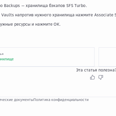
bo Backups
— хранилища бэкапов SFS Turbo.
е
Vaults
напротив нужного хранилища нажмите
Associate 
нужные ресурсы и нажмите
OK
.
тья
анилище
Эта статья полезна
ческие документы
Политика конфиденциальности