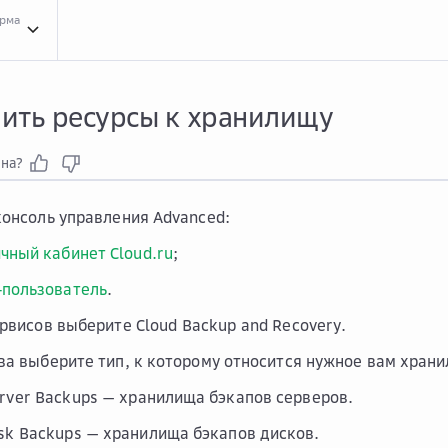
орма
Инст...
Инструкции для сервиса Cloud Backup and Recovery
Упра...
Управлени
ить ресурсы к хранилищу
зна?
консоль управления Advanced:
ичный кабинет Cloud.ru
;
-пользователь
.
ервисов выберите
Cloud Backup and Recovery
.
ва выберите тип, к которому относится нужное вам хран
erver Backups
— хранилища бэкапов серверов.
isk Backups
— хранилища бэкапов дисков.