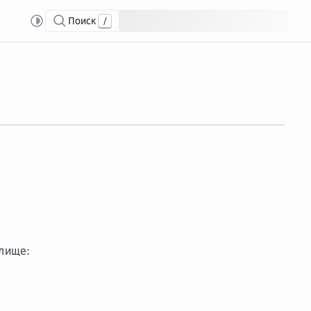
Поиск
/
е хранилищами
Прик...
Прикрепить ресурсы к хранилищу
илище: