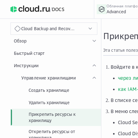
Облачная платф
/
DOCS
Advanced
›
Главная
Главная
...
Cloud Backup and Recovery
Прикреп
Обзор
Эта статья поле
Быстрый старт
Инструкции
Войдите в 
через л
Управление хранилищами
как IAM
Создать хранилище
В списке с
Удалить хранилище
В меню сле
Прикрепить ресурсы к
хранилищу
Cloud S
Открепить ресурсы от
Cloud D
хранилища