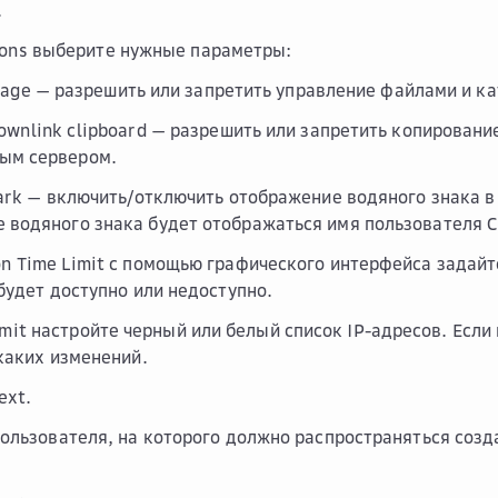
.
ons
выберите нужные параметры:
nage
— разрешить или запретить управление файлами и ка
ownlink clipboard
— разрешить или запретить копировани
ым сервером.
ark
— включить/отключить отображение водяного знака в 
е водяного знака будет отображаться имя пользователя 
n Time Limit
с помощью графического интерфейса задайте
будет доступно или недоступно.
imit
настройте черный или белый список IP-адресов. Если 
каких изменений.
ext
.
ользователя, на которого должно распространяться созда