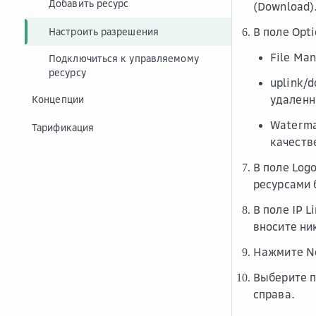
Добавить ресурс
(Download)
В поле
Opti
Настроить разрешения
File Ma
Подключиться к управляемому
ресурсу
uplink
/
d
удаленн
Концепции
Waterm
Тарификация
качеств
В поле
Logo
ресурсами 
В поле
IP L
вносите ни
Нажмите
N
Выберите п
справа.