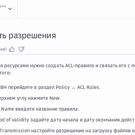
орма
Инст...
Инструкции для сервиса Cloud Bastion Host
Наст...
Настроить разреше
ть разрешения
зна?
я ресурсами нужно создать ACL-правило и связать его с 
того:
CBH перейдите в раздел
Policy → ACL Rules
.
ерхнем углу нажмите
New
.
e Name
введите название правила.
od of validity
задайте дату начала и дату окончания дейст
 Transmission
настройте разрешения на загрузку файлов н