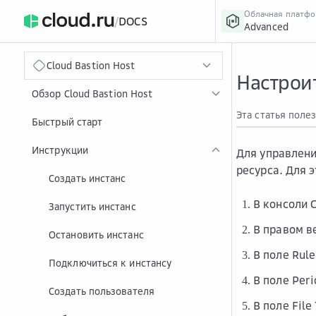
Облачная платф
/
DOCS
Advanced
›
Главная
Главная
...
Cloud Bastion Host
Настрои
Обзор Cloud Bastion Host
Эта статья поле
Быстрый старт
Инструкции
Для управлени
ресурса. Для э
Создать инстанс
В консоли 
Запустить инстанс
В правом в
Остановить инстанс
В поле
Rul
Подключиться к инстансу
В поле
Peri
Создать пользователя
В поле
File