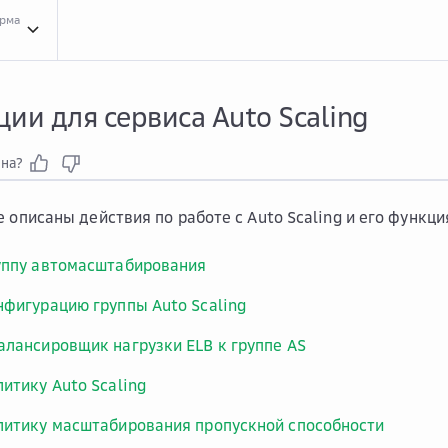
орма
Инст...
Инструкции для сервиса Auto Scaling
ии для сервиса Auto Scaling
зна?
е описаны действия по работе с Auto Scaling и его функци
уппу автомасштабирования
нфигурацию группы Auto Scaling
алансировщик нагрузки ELB к группе AS
литику Auto Scaling
литику масштабирования пропускной способности