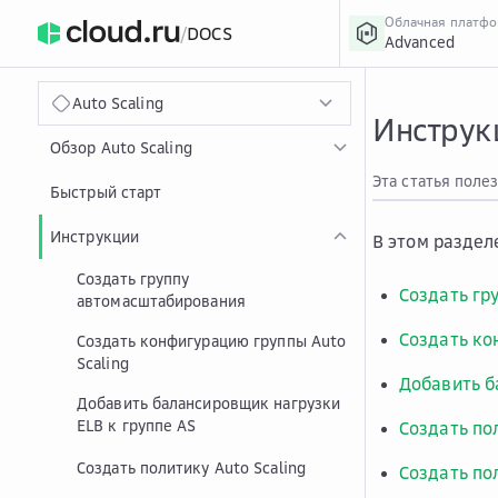
Облачная платф
/
DOCS
Advanced
›
Главная
Главная
...
Auto Scaling
Инструкц
Обзор Auto Scaling
Эта статья поле
Быстрый старт
Инструкции
В этом раздел
Создать группу
Создать гр
автомасштабирования
Создать ко
Создать конфигурацию группы Auto
Scaling
Добавить б
Добавить балансировщик нагрузки
ELB к группе AS
Создать по
Создать политику Auto Scaling
Создать по