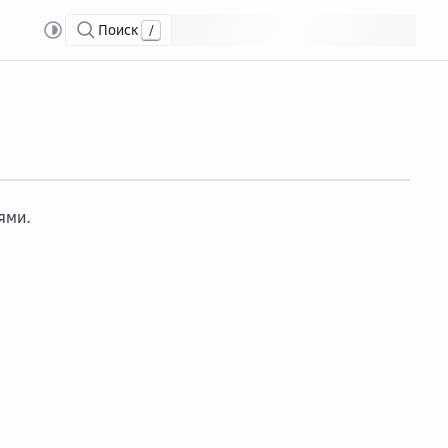
Поиск
/
ями.