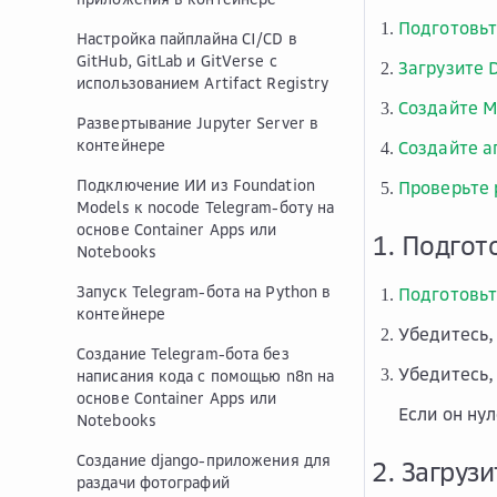
Подготовьт
Настройка пайплайна CI/CD в
GitHub, GitLab и GitVerse с
Загрузите 
использованием Artifact Registry
Создайте M
Развертывание Jupyter Server в
контейнере
Создайте а
Подключение ИИ из Foundation
Проверьте 
Models к nocode Telegram-боту на
основе Container Apps или
1. Подгот
Notebooks
Запуск Telegram-бота на Python в
Подготовьт
контейнере
Убедитесь, 
Создание Telegram-бота без
Убедитесь,
написания кода с помощью n8n на
основе Container Apps или
Если он ну
Notebooks
Создание django-приложения для
2. Загруз
раздачи фотографий