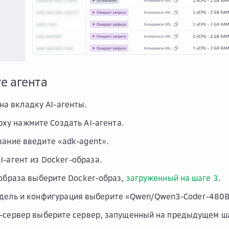
те агента
 на вкладку
AI-агенты
.
ерху нажмите
Создать AI-агента
.
вание
введите «adk-agent».
I-агент из Docker-образа
.
образа
выберите Docker-образ,
загруженный на шаге 3
.
дель и конфигурация
выберите «Qwen/Qwen3-Coder-480B-
-сервер
выберите сервер, запущенный на предыдущем ш