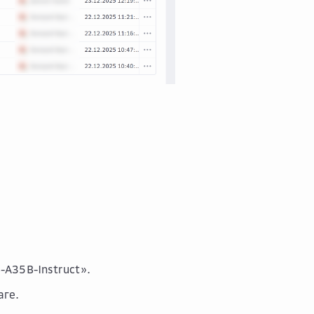
A35B-Instruct».
аге.