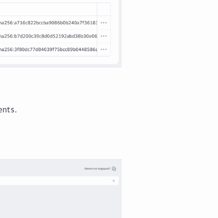
ents
.