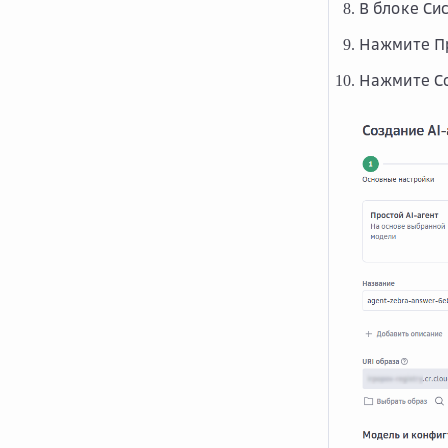
В блоке
Си
Нажмите
П
Нажмите
С