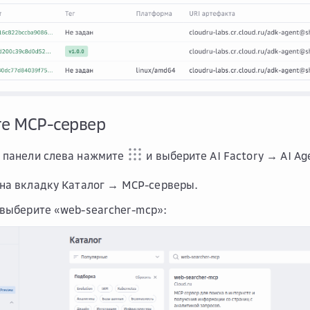
те MCP-сервер
 панели слева нажмите
и выберите
AI Factory → AI Ag
 на вкладку
Каталог → MCP-серверы
.
 выберите «web-searcher-mcp»: