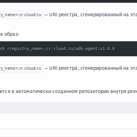
— URI реестра, сгенерированный на эта
ry_name>.cr.cloud.ru
е образ:
sh 
<
registry_name
>
.cr.cloud.ru/adk-agent:v1.0.0
— URI реестра, сгенерированный на эта
ry_name>.cr.cloud.ru
ится в автоматически созданном репозитории внутри реес