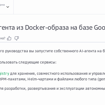
орма
Прак...
Практические руководства сервиса Artifact Registry
Запу...
Запуск аге
гента из Docker-образа на базе Go
зна?
го руководства вы запустите собственного AI-агента на б
ользовать следующие сервисы:
gistry
для хранения, совместного использования и управл
RPM-пакетами, Helm-чартами и файлами любого типа (gene
я разработки, развертывания и эксплуатации автономных