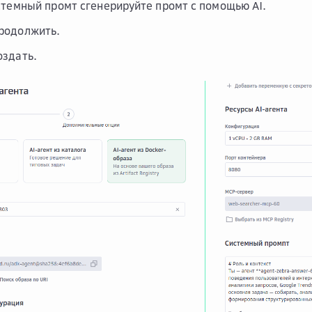
стемный промт
сгенерируйте промт с помощью AI.
родолжить
.
оздать
.