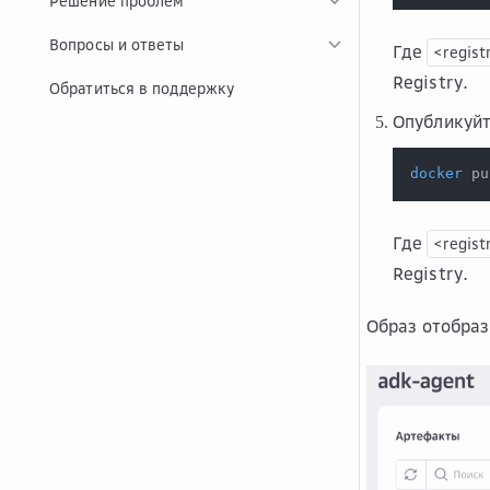
Решение проблем
Вопросы и ответы
Где
<regist
Registry.
Обратиться в поддержку
Опубликуйт
docker
 pu
Где
<regist
Registry.
Образ отобраз