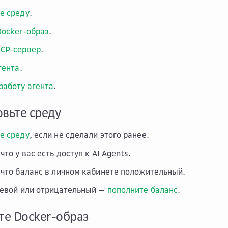
е среду
.
Docker-образ
.
CP-сервер
.
гента
.
работу агента
.
овьте среду
е среду
, если не сделали этого ранее.
что у вас есть доступ к AI Agents.
 что баланс в личном кабинете положительный.
левой или отрицательный —
пополните баланс
.
ите Docker-образ