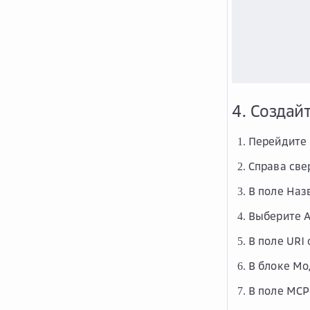
4. Создай
Перейдите
Справа св
В поле
Наз
Выберите
A
В поле
URI 
В блоке
Мо
В поле
MCP