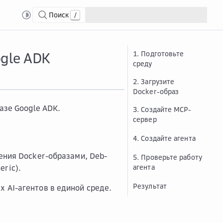
Поиск
/
нта из Docker-образа на базе Google ADK
ogle ADK
1. Подготовьте
среду
2. Загрузите
Docker-образ
азе Google ADK.
3. Создайте MCP-
сервер
4. Создайте агента
ения Docker-образами, Deb-
5. Проверьте работу
ric).
агента
Результат
 AI-агентов в единой среде.