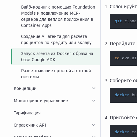
Склонируйт
Вайб-кодинг с помощью Foundation
Models и подключение MCP-
сервера для деплоя приложения в
git
 clone
Container Apps
Создание AI-агента для расчета
процентов по кредиту или вкладу
Перейдите 
Запуск агента из Docker-образа на
cd
 evo-ai
базе Google ADK
Развертывание простой агентной
системы
Соберите о
Концепции
docker
 bu
Мониторинг и управление
Тарификация
Присвойте 
Справочник API
docker
 ta