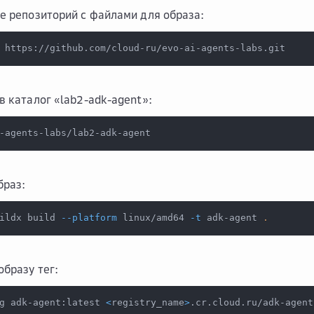
е репозиторий с файлами для образа:
 https://github.com/cloud-ru/evo-ai-agents-labs.git
в каталог «lab2-adk-agent»:
-agents-labs/lab2-adk-agent
браз:
ildx build 
--platform
 linux/amd64 
-t
 adk-agent 
.
образу тег:
g adk-agent:latest 
<
registry_name
>
.cr.cloud.ru/adk-agent