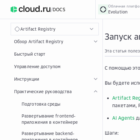
Облачная платф
/
DOCS
Evolution
›
Главная
Главная
...
Artifact Registry
Запуск а
Обзор Artifact Registry
Эта статья поле
Быстрый старт
Управление доступом
С помощью это
Инструкции
Вы будете исп
Практические руководства
Artifact Re
Подготовка среды
пакетами, 
Развертывание frontend-
AI Agents
дл
приложения в контейнере
Шаги:
Развертывание backend-
приложения в контейнере