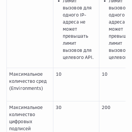
Лимит
Лимит
вызовов для
вызовов 
одного IP-
одного IP-
адреса не
адреса не
может
может
превышать
превышат
лимит
лимит
вызовов для
вызовов 
целевого API.
целевого 
Максимальное
10
10
количество сред
(Environments)
Максимальное
30
200
количество
цифровых
подписей