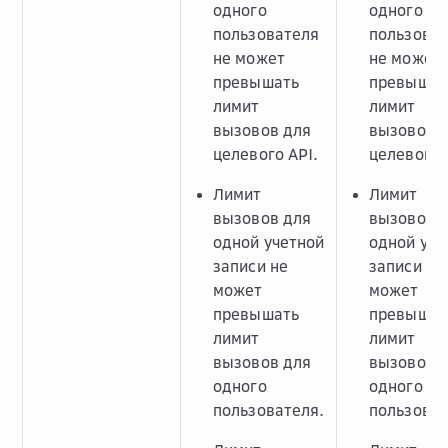
одного
одного
пользователя
пользова
не может
не может
превышать
превышат
лимит
лимит
вызовов для
вызовов 
целевого API.
целевого 
Лимит
Лимит
вызовов для
вызовов 
одной учетной
одной уче
записи не
записи не
может
может
превышать
превышат
лимит
лимит
вызовов для
вызовов 
одного
одного
пользователя.
пользоват