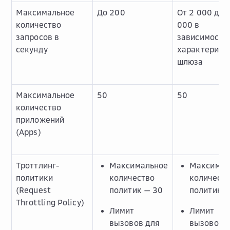
Максимальное
До 200
От 2 000 до 
количество
000 в
запросов в
зависимости 
секунду
характерист
шлюза
Максимальное
50
50
количество
приложений
(Apps)
Троттлинг-
Максимальное
Максимал
политики
количество
количест
(Request
политик — 30
политик 
Throttling Policy)
Лимит
Лимит
вызовов для
вызовов 