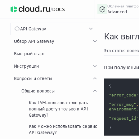
Облачная платф
/
DOCS
Advanced
›
Главная
Главная
...
API Gateway
Как выг
Обзор API Gateway
Эта статья поле
Быстрый старт
Инструкции
При получении
Вопросы и ответы
{
Общие вопросы
"error_code"
Как IAM-пользователю дать
"error_msg"
:
полный доступ только к API
environment.
Gateway?
"request_id"
Как можно использовать сервис
}
API Gateway?