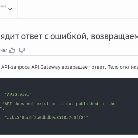
орма
Вопр...
Вопросы и ответы про сервис API Gateway
Общи...
Общие вопросы по 
лядит ответ с ошибкой, возвращае
зна?
 API-запроса API Gateway возвращает ответ. Тело откли
:
"APIG.0101"
,
"API does not exist or is not published in the
"
,
:
"acbc548ac6f2a0dbdb9e3518a7c0ff84"