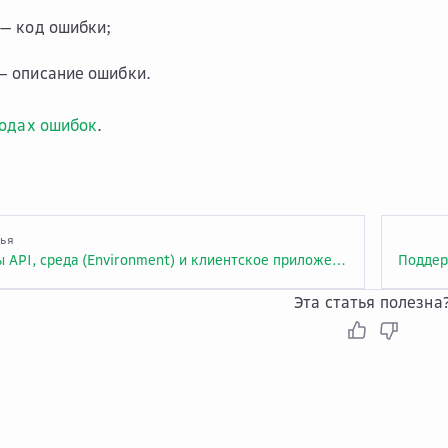
— код ошибки;
 описание ошибки.
кодах ошибок
.
тья
Как связаны API, среда (Environment) и клиентское приложение (App)?
Эта статья полезна