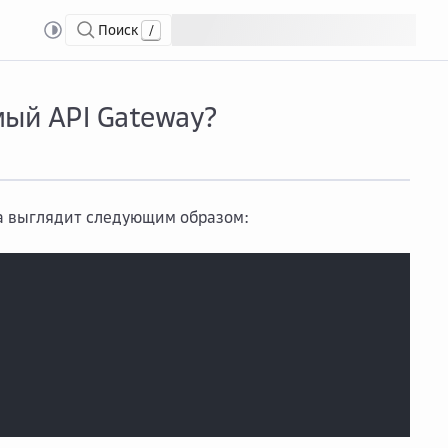
Поиск
/
API Gateway
Как ...
Как выглядит ответ с ошибкой, возвращаемый API Gatewa
мый API Gateway?
ка выглядит следующим образом: