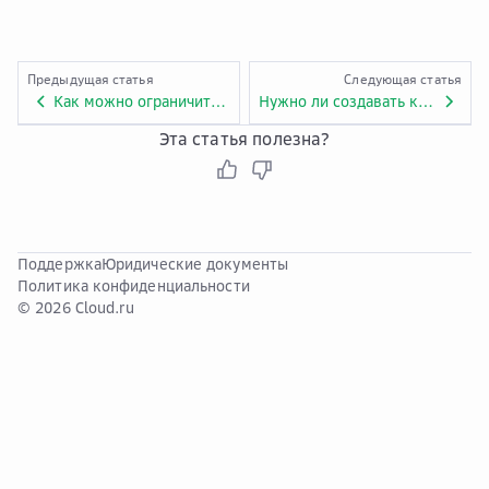
Предыдущая статья
Следующая статья
Как можно ограничить информацию по запросам среди третьих лиц, которые вызывают тот же API при использовании App authentication?
Нужно ли создавать клиентские приложения (App) для API, чтобы его можно было вызвать с использованием App authentication?
Эта статья полезна?
Поддержка
Юридические документы
Политика конфиденциальности
© 2026 Cloud.ru