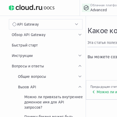
Облачная платф
/
DOCS
Advanced
›
Главная
Главная
...
API Gateway
Какое к
Обзор API Gateway
Эта статья поле
Быстрый старт
Инструкции
Вы можете соз
Вопросы и ответы
Общие вопросы
Вызов API
Предыдущая ста
Можно ли привязать внутреннее
доменное имя для API
запросов?
Почему бэкенд может быть