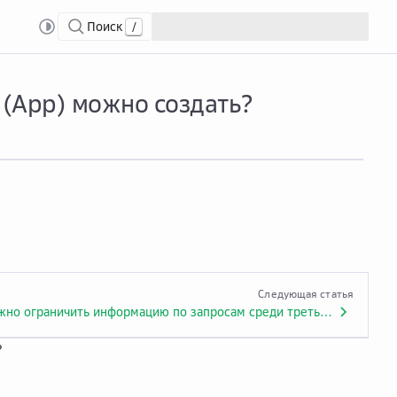
Поиск
/
ое количество клиентских приложений (App) можно создать?
(App) можно создать?
Следующая статья
Как можно ограничить информацию по запросам среди третьих лиц, которые вызывают тот же API при использовании App authentication?
?