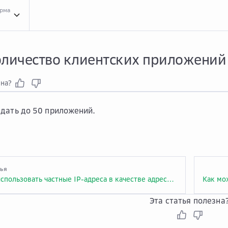
орма
Вопр...
Вопросы и ответы про сервис API Gateway
Вызо...
Вызов API
Како...
Как
оличество клиентских приложений 
зна?
дать до 50 приложений.
тья
Можно ли использовать частные IP-адреса в качестве адреса бэкенда или нужно указывать только EIP-адреса сервера ECS?
Эта статья полезна