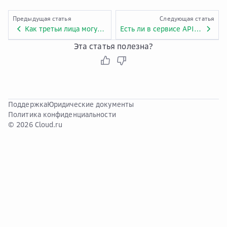
Предыдущая статья
Следующая статья
Как третьи лица могут вызвать API, которое использует App authentication?
Есть ли в сервисе API Gateway ограничения по пропускной способности?
Эта статья полезна?
Поддержка
Юридические документы
Политика конфиденциальности
© 2026 Cloud.ru