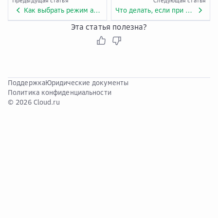
Предыдущая статья
Следующая статья
Как выбрать режим аутентификации?
Что делать, если при вызове API появилось сообщение об ошибке «414 Request-URL Too Large»?
Эта статья полезна?
Поддержка
Юридические документы
Политика конфиденциальности
© 2026 Cloud.ru