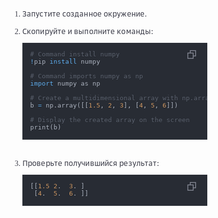
Запустите созданное окружение.
Скопируйте и выполните команды:
# Command install numpy
!
pip 
install
 numpy
# Command imports numpy as np
import
 numpy as np
# Create a multidimensional array with np.array
b 
=
 np.array
(
[
[
1.5
, 
2
, 
3
]
, 
[
4
, 
5
, 
6
]
]
)
# Display the created array on the screen
print
(
b
)
Проверьте получившийся результат:
[
[
1.5
2
.  
3
. 
]
[
4
.  
5
.  
6
. 
]
]