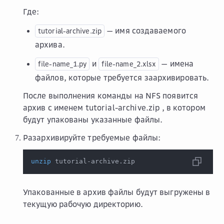
Где:
— имя создаваемого
tutorial-archive.zip
архива.
и
— имена
file-name_1.py
file-name_2.xlsx
файлов, которые требуется заархивировать.
После выполнения команды на NFS появится
архив с именем
tutorial-archive.zip
, в котором
будут упакованы указанные файлы.
Разархивируйте требуемые файлы:
unzip
 tutorial-archive.zip
Упакованные в архив файлы будут выгружены в
текущую рабочую директорию.