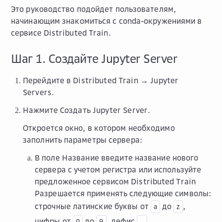
Это руководство подойдет пользователям,
начинающим знакомиться с conda-окружениями в
сервисе Distributed Train.
Шаг 1. Создайте Jupyter Server
Перейдите в
Distributed Train → Jupyter
Servers
.
Нажмите
Создать Jupyter Server
.
Откроется окно, в котором необходимо
заполнить параметры сервера:
В поле
Название
введите название нового
сервера c учетом регистра или используйте
предложенное сервисом Distributed Train
Разрешается применять следующие символы:
строчные латинские буквы от
до
,
a
z
цифры от
до
, дефис
.
0
9
–