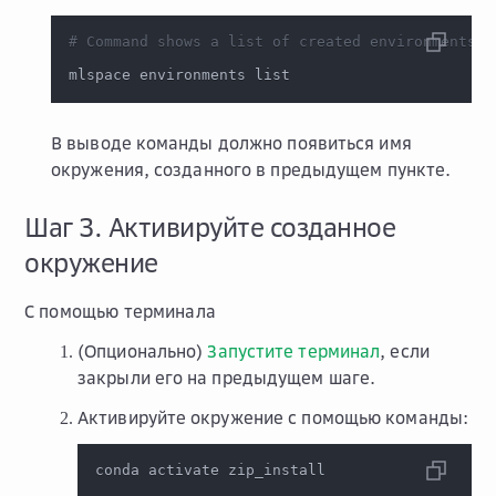
# Command shows a list of created environments
mlspace environments list
В выводе команды должно появиться имя
окружения, созданного в предыдущем пункте.
Шаг 3. Активируйте созданное
окружение
С помощью терминала
(Опционально)
Запустите терминал
, если
закрыли его на предыдущем шаге.
Активируйте окружение с помощью команды:
conda activate zip_install