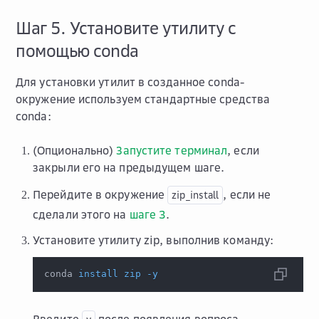
Шаг 5. Установите утилиту с
помощью conda
Для установки утилит в созданное conda-
окружение используем стандартные средства
conda:
(Опционально)
Запустите терминал
, если
закрыли его на предыдущем шаге.
Перейдите в окружение
, если не
zip_install
сделали этого на
шаге 3
.
Установите утилиту zip, выполнив команду:
conda 
install
zip
-y
Введите
после появления вопроса —