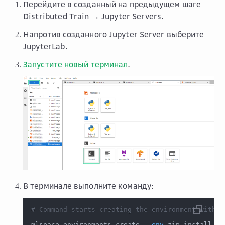
Перейдите в созданный на предыдущем шаге
Distributed Train → Jupyter Servers
.
Напротив созданного Jupyter Server выберите
JupyterLab
.
Запустите новый терминал
.
В терминале выполните команду:
# Command starts creating the environment with P
mlspace environments create 
--env
 zip_install 
--