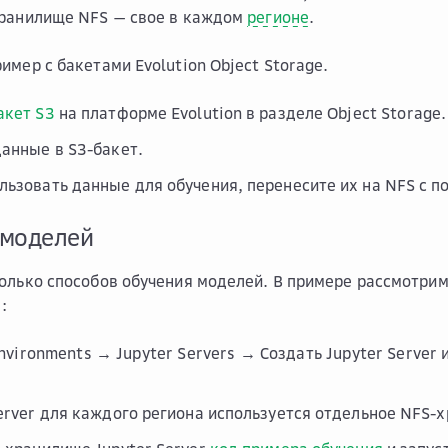
хранилище NFS — свое в каждом
регионе
.
имер с бакетами Evolution Object Storage.
акет S3
на платформе Evolution в разделе
Object Storage
.
данные в S3-бакет.
льзовать данные для обучения, перенесите их на NFS с 
 моделей
олько способов обучения моделей. В примере рассмотрим
:
nvironments → Jupyter Servers → Создать Jupyter Server
.
Server для каждого региона используется отдельное NFS-