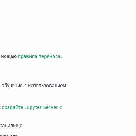
помощью
правила переноса
.
 обучение с использованием
и
создайте Jupyter Server с
хранилище.