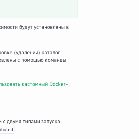
исимости будут установлены в
ановке (удалении) каталог
ановлены с помощью команды
ользовать кастомный Docker-
 с двумя типами запуска:
.
ributed