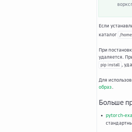
воркс
Если устанав
каталог
/home
При постановке
удаляется. Пр
, уд
pip
install
Для использо
образ
.
Больше пр
pytorch-ex
стандартн