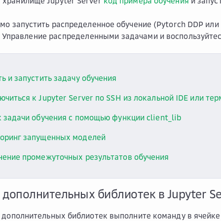
в хранилище Jupyter Server
код примера обучения
и запуст
мо запустить распределенное обучение (Pytorch DDP или
м
Управление распределенными задачами
и воспользуйте
ь и запустить задачу обучения
читься к Jupyter Server по SSH из локальной IDE или те
 задачи обучения c помощью функции client_lib
оринг запущенных моделей
нение промежуточных результатов обучения
 дополнительных библиотек в Jupyter Se
 дополнительных библиотек выполните команду в ячейке