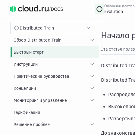
Облачная платф
/
DOCS
Evolution
›
Главная
Главная
...
Distributed Train
Начало р
Обзор Distributed Train
Эта статья поле
Быстрый старт
Инструкции
Distributed T
Практические руководства
Distributed T
Концепции
Распределе
Мониторинг и управление
Высокопрои
Тарификация
Развертыва
Решение проблем
До знакомства