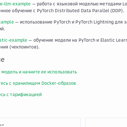
ce-llm-example
— работа с языковой моделью методами Lo
ное обучение с PyTorch Distributed Data Parallel (DDP).
example
— использование PyTorch и PyTorch Lightning для
ий.
stic-example
— обучение модели на PyTorch и Elastic Lea
ения (чекпоинтов).
ше
 модель и начните ее использовать
есь с хранилищем Docker-образов
сь с тарификацией
тья