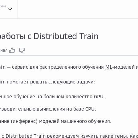
орма
Нача...
Начало работы с Distributed Train
аботы с Distributed Train
зна?
rain — сервис для распределенного обучения
ML
-моделей 
rain помогает решать следующие задачи:
нное обучение на большом количество GPU.
зводительные вычисления на базе CPU.
ние (инференс) моделей машинного обучения.
 с Distributed Train рекомендуем изучить такие темы, ка