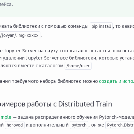
пейса.
ливать библиотеки с помощью команды
, то зав
pip
install
.
/jovyan/.img-xxxxx
 Jupyter Server на паузу этот каталог остается, при ост
и удалении Jupyter Server все библиотеки, которые уст
аляются вместе с каталогом
.
/home/user
вания требуемого набора библиотек можно
создать и исп
имеров работы с Distributed Train
ample
— задача распределенного обучения Pytorch-модели
ый
и дополнительный
, он же
horovod
pytorch
Pytorch.Dist