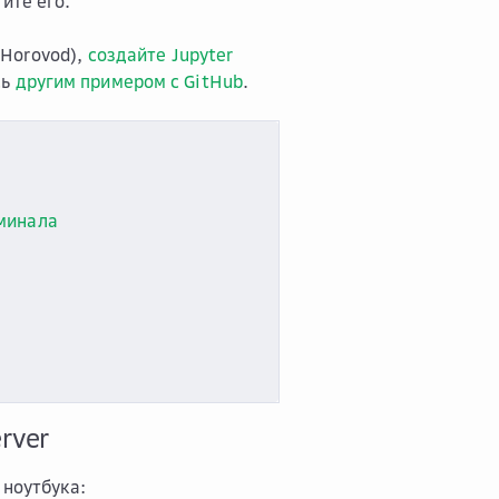
ите его.
 Horovod),
создайте Jupyter
сь
другим примером с GitHub
.
рминала
rver
 ноутбука: