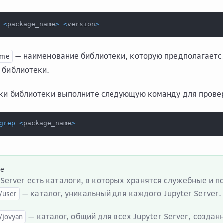
<
package_name
>
<
version
>
— наименование библиотеки, которую предполагается
ame
 библиотеки.
ки библиотеки выполните следующую команду для прове
grep
<
package_name
>
ие
r Server есть каталоги, в которых хранятся служебные и 
— каталог, уникальный для каждого Jupyter Server.
/user
— каталог, общий для всех Jupyter Server, создан
/jovyan