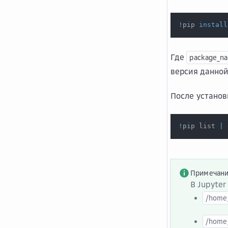
!
pip 
install
Где
package_n
версия данной
После установ
!
pip list 
|
Примечан
В Jupyte
/home
/home