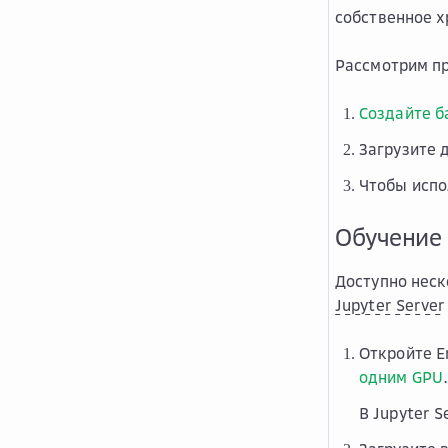
собственное 
Рассмотрим пр
Создайте б
Загрузите 
Чтобы испо
Обучение
Доступно неск
Jupyter Server
Откройте
E
одним GPU
В Jupyter 