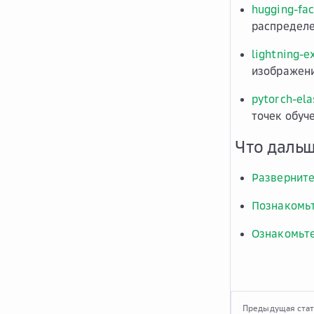
hugging-fa
распределен
lightning-
изображен
pytorch-ela
точек обуч
Что даль
Разверните
Познакомьт
Ознакомьте
Предыдущая ста