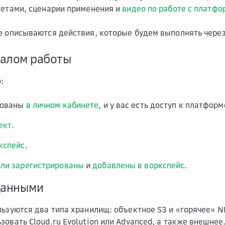
сетами, сценарии применения и
видео по работе с платфо
е описываются действия, которые будем выполнять через 
чалом работы
:
зованы
в личном кабинете
, и у вас есть доступ к платформ
ект
.
кспейс
.
ли зарегистрированы
и
добавлены в воркспейс
.
данными
льзуются два типа хранилищ: объектное S3 и «горячее» N
зовать Cloud.ru Evolution
или Advanced
, а также внешнее.