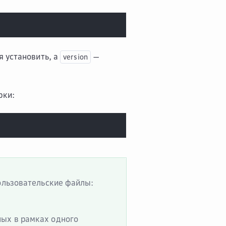
 установить, а
—
version
рки:
пользовательские файлы:
ных в рамках одного