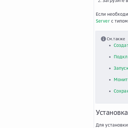
Загрузите 
Если необходи
Server
с типо
См.также
Создат
Подклю
Запуск
Монит
Сохра
Установка
Для установки