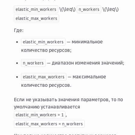
\(\leq\)
\(\leq\)
elastic_min_workers
n_workers
elastic_max_workers
Где:
— минимальное
elastic_min_workers
количество ресурсов;
— диапазон изменения значений;
n_workers
— максимальное
elastic_max_workers
количество ресурсов.
Если не указывать значения параметров, то по
умолчанию устанавливается
,
elastic_min_workers
=
1
elastic_max_workers
=
n_workers