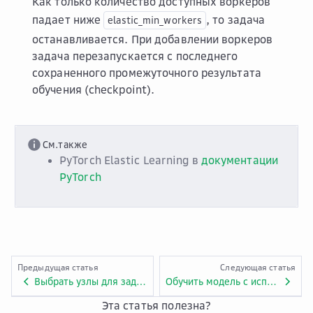
Как только количество доступных воркеров
падает ниже
, то задача
elastic_min_workers
останавливается. При добавлении воркеров
задача перезапускается с последнего
сохраненного промежуточного результата
обучения (checkpoint).
См.также
PyTorch Elastic Learning в
документации
PyTorch
Предыдущая статья
Следующая статья
Выбрать узлы для задачи обучения
Обучить модель с использованием библиотеки Horovod
Эта статья полезна?