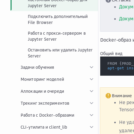
Jupyter Server
Докум
Подключить дополнительный
Докум
File Browser
Работа с прокси-сервером в
Jupyter Server
Docker-образ и
Остановить или удалить Jupyter
Общий вид
Server
 FROM 
{
PROD_
Задачи обучения
apt-get
ins
Мониторинг моделей
Аллокации и очереди
Внимание
Не ре
Трекинг экспериментов
Tensor
Работа с Docker-образами
Не уд
CLI-утилита и client_lib
удале