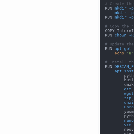
# Create the
RUN 
mkdir
-p
mkdir
-p
RUN 
mkdir
-p
# Copy the '
COPY InternI
RUN 
chown
-R
# Update the
RUN 
apt-get
 
echo
"8"
# Install th
RUN 
DEBIAN_F
apt
inst
        pyth
        buil
        cmak
git
wget
zip
unzi
unra
        yasm
        pyth
nano
vim
        neov
        pkg-