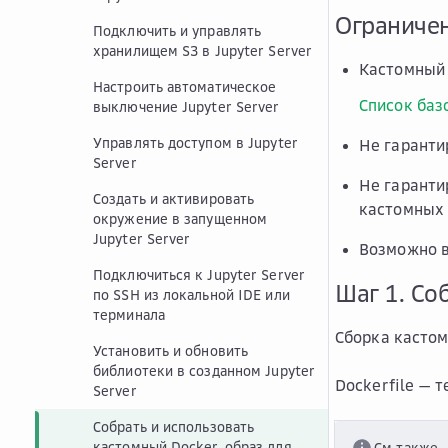
Ограничен
Подключить и управлять
хранилищем S3 в Jupyter Server
Кастомный 
Настроить автоматическое
Список баз
выключение Jupyter Server
Управлять доступом в Jupyter
Не гаранти
Server
Не гаранти
Создать и активировать
кастомных 
окружение в запущенном
Jupyter Server
Возможно в
Подключиться к Jupyter Server
Шаг 1. Со
по SSH из локальной IDE или
терминала
Сборка кастом
Установить и обновить
библиотеки в созданном Jupyter
Dockerfile — 
Server
Собрать и использовать
кастомный Docker-образ для
См.также