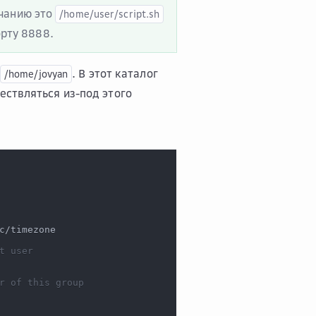
лчанию это
/home/user/script.sh
орту 8888.
. В этот каталог
/home/jovyan
ествляться из-под этого
c/timezone
t user
r of this group