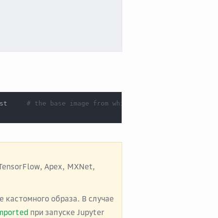
st     
# the base image from which the custom image will
TensorFlow, Apex, MXNet,
е кастомного образа. В случае
mported
при запуске Jupyter