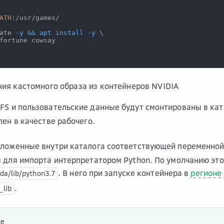
ATH
:/usr/games/
ate 
-y
&&
apt
install
-y
\
fortune cowsay
ия кастомного образа из контейнеров NVIDIA
S и пользовательские данные будут смонтированы в ка
лен в качестве рабочего.
оложенные внутри каталога соответствующей переменно
 для импорта интерпретатором Python. По умолчанию это
. В него при запуске контейнера в
регионе
da/lib/python3.7
.
_lib
ие