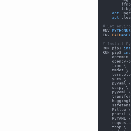
        ffmp
        libg
apt
 upgr
apt
 clea
# Set enviro
ENV 
PYTHONUS
ENV 
PATH
=
$PY
# Install Py
RUN pip3 
ins
RUN pip3 
ins
    openmim 
    opencv-p
    timm 
\
    mmdet 
\
    termcolo
    yacs 
\
    pyyaml 
\
    scipy 
\
    pyyaml 
\
    transfor
    huggingf
    safetens
    Pillow 
\
    psutil 
\
    PyYAML 
\
    requests
    thop 
\