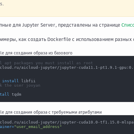
s.
пные для Jupyter Server, представлены на странице
Списо
имеры, как создать Dockerfile с использованием разных 
le для создания образа из базового
l apt packages you must install as root
cloud.ru/aicloud-jupyter/jupyter-cuda11.1-pt1.9.1-gpu:0.
install
 libfii
k the user jovyan
tall
 tqdm
le для создания образа с требуемыми атрибутами
cloud.ru/aicloud-jupyter/jupyter-cuda10.0-tf1.15.0-mlspa
ainer
=
"user_email_address"