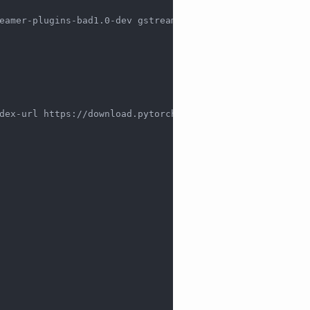
eamer-plugins-bad1.0-dev gstreamer1.0-plugins-base gstre
dex-url https://download.pytorch.org/whl/cu118