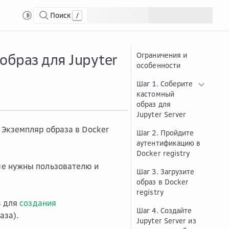
Поиск
/
er
Собр...
Собрать и использовать кастомный Docker-образ для Jupyter Server
образ для Jupyter
Ограничения и
особенности
Шаг 1. Соберите
кастомный
образ для
Jupyter Server
. Экземпляр образа в
Docker
Шаг 2. Пройдите
аутентификацию в
Docker registry
ые нужны пользователю и
Шаг 3. Загрузите
образ в Docker
registry
s для
создания
Шаг 4. Создайте
аза).
Jupyter Server из