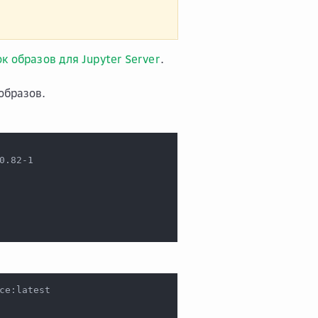
к образов для Jupyter Server
.
образов.
0.82-1
ce:latest