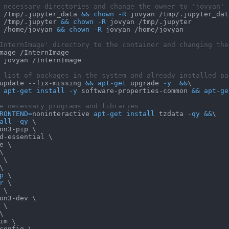
 necessary directories and change the owner to 'jovyan'
 /tmp/.jupyter_data 
&&
chown
-R
 jovyan /tmp/.jupyter_dat
 /tmp/.jupyter 
&&
chown
-R
 jovyan /tmp/.jupyter
 /home/jovyan 
&&
chown
-R
 jovyan /home/jovyan
InternImage' directory to the container and changing the
mage /InternImage
 jovyan /InternImage
 list of packages in the system and already installed pa
update --fix-missing 
&&
apt-get
 upgrade 
-y
&&
\
apt-get
install
-y
 software-properties-common 
&&
apt-ge
e necessary programs and libraries
RONTEND
=
noninteractive 
apt-get
install
 tzdata 
-qy
&&
\
all
-qy
\
on3-pip 
\
d-essential 
\
e 
\
\
\
\
p
\
r
\
 
\
on3-dev 
\
\
\
im 
\
config 
\