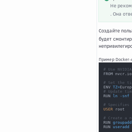
Не реком
. Она отв
Создайте поль
будет смонтир
непривилегиро
Пример Docker-ф
# Use NVIDIA
FROM nvcr.io
# Set the ti
ENV 
TZ
=
Europ
# Update tim
RUN 
ln
-snf
 
# Specifies 
USER
 root
# Create a n
RUN 
groupadd
RUN 
useradd