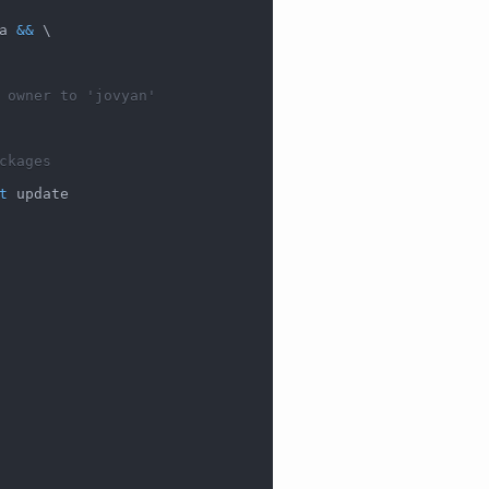
a 
&&
\
 owner to 'jovyan'
ckages
t
 update