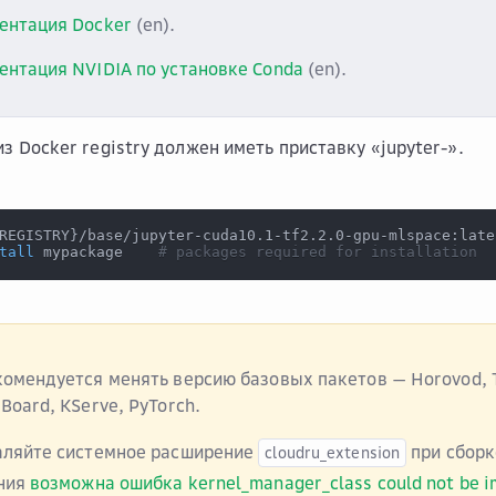
ентация Docker
(en).
ентация NVIDIA по установке Conda
(en).
з Docker registry должен иметь приставку «jupyter-».
REGISTRY
}
/base/jupyter-cuda10.1-tf2.2.0-gpu-mlspace:late
tall
 mypackage    
# packages required for installation
комендуется менять версию базовых пакетов — Horovod, 
Board, KServe, PyTorch.
аляйте системное расширение
при сборк
cloudru_extension
ния
возможна ошибка kernel_manager_class could not be i