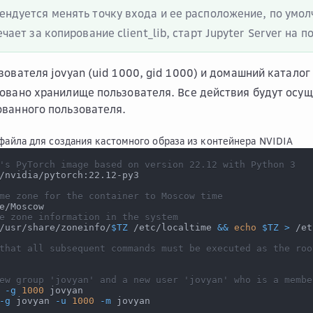
ендуется менять точку входа и ее расположение, по умо
ечает за копирование client_lib, старт Jupyter Server на п
зователя jovyan (uid 1000, gid 1000) и домашний каталог
овано хранилище пользователя. Все действия будут осущ
ванного пользователя.
айла для создания кастомного образа из контейнера NVIDIA
's PyTorch image based on version 22.12 with Python 3
/nvidia/pytorch:22.12-py3
me zone for the container to Moscow time
e/Moscow
e zone information in the system
/usr/share/zoneinfo/
$TZ
 /etc/localtime 
&&
echo
$TZ
>
 /et
that all subsequent commands must be executed as the roo
ew group 'jovyan' and a new user 'jovyan' who is a membe
-g
1000
 jovyan
-g
 jovyan 
-u
1000
-m
 jovyan