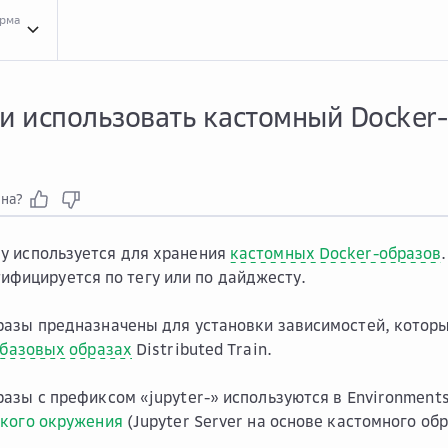
орма
Инст...
Инструкции для сервиса Distributed Train
Рабо...
Работа в Jupyter Serv
и использовать кастомный Docker-
зна?
ry
используется для хранения
кастомных Docker-образов
ифицируется по тегу или по дайджесту.
азы предназначены для установки зависимостей, котор
базовых образах
Distributed Train.
азы с префиксом «jupyter-» используются в Environment
ского окружения
(Jupyter Server на основе кастомного обр