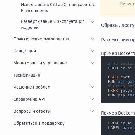
Server
Использовать GitLab CI при работе с
Environments
Развертывание и эксплуатация
Образы, досту
моделей
Практические руководства
Рассмотрим пр
Концепции
Пример Dockerfi
Мониторинг и управление
# To instal
 FROM cr.ai.
Тарификация
USER
 root
 RUN 
apt-get
# Bring bac
Решение проблем
USER
 jovyan
 RUN pip 
ins
Справочник API
Вопросы и ответы
Пример Dockerfi
Обратиться в поддержку
 FROM cr.ai.
 LABEL 
maint