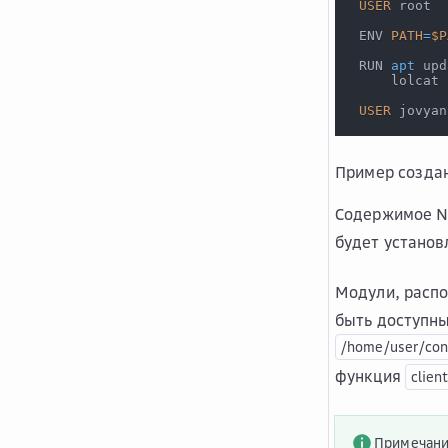
USER
 root
 ENV 
PATH
=
$P
 RUN 
apt
 upd
     lolcat 
USER
 jovyan
Пример создан
Содержимое NF
будет установ
Модули, расп
быть доступны
/home/user/con
функция
client
Примечан