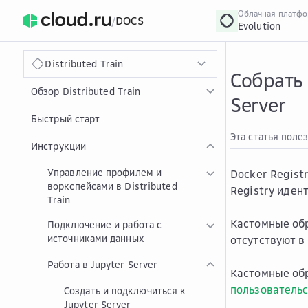
Облачная платф
/
DOCS
Evolution
›
Главная
Главная
...
Distributed Train
Собрать 
Обзор Distributed Train
Server
Быстрый старт
Эта статья поле
Инструкции
Управление профилем и
Docker Regist
воркспейсами в Distributed
Registry
идент
Train
Кастомные обр
Подключение и работа с
источниками данных
отсутствуют в
Работа в Jupyter Server
Кастомные обр
пользователь
Создать и подключиться к
Jupyter Server