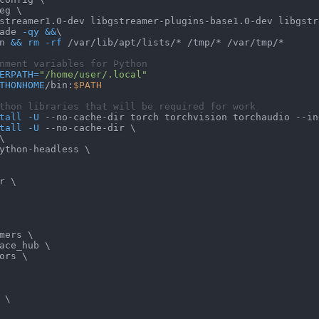
eg 
\
streamer1.0-dev libgstreamer-plugins-base1.0-dev libgstr
ade 
-qy
&&
\
n 
&&
rm
-rf
 /var/lib/apt/lists/* /tmp/* /var/tmp/*
nment variables for Python
ERPATH
=
"/home/user/.local"
THONHOME
/bin:
$PATH
thon libraries that will be required for work
tall
-U
 --no-cache-dir torch torchvision torchaudio --in
tall
-U
 --no-cache-dir 
\
\
ython-headless 
\
r 
\
mers 
\
ace_hub 
\
ors 
\
 
\