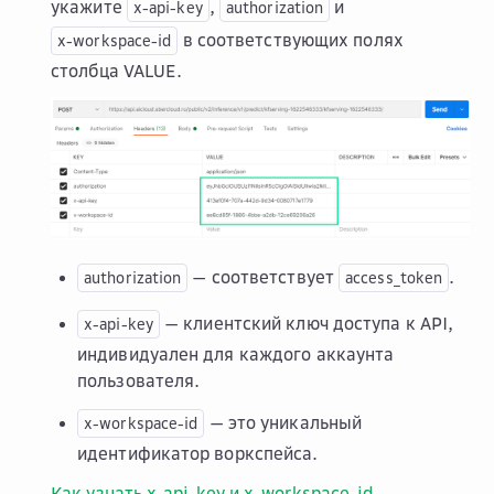
укажите
,
и
x-api-key
authorization
в соответствующих полях
x-workspace-id
столбца
VALUE
.
— соответствует
.
authorization
access_token
— клиентский ключ доступа к API,
x-api-key
индивидуален для каждого аккаунта
пользователя.
— это уникальный
x-workspace-id
идентификатор воркспейса.
Как узнать x-api-key и x-workspace-id