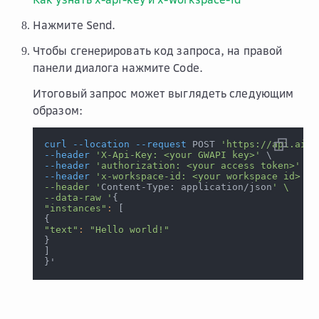
Нажмите
Send
.
Чтобы сгенерировать код запроса, на правой
панели диалога нажмите
Code
.
Итоговый запрос может выглядеть следующим
образом:
curl
--location
--request
 POST 
'https://api.ai.c
--header
'X-Api-Key: <your GWAPI key>'
\
--header
'authorization: <your access token>'
\
--header
'x-workspace-id: <your workspace id> \
--header '
Content-Type: application/json
' \
--data-raw '
{
"instances"
:
[
{
"text"
:
"Hello world!"
}
]
}
'