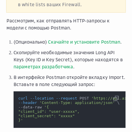
в white lists ваших Firewall.
Рассмотрим, как отправлять HTTP-запросы к
модели с помощью Postman.
(Опционально)
Скачайте и установите Postman
.
Скопируйте необходимые значения Long API
Keys (Key ID и Key Secret), которые находятся в
параметрах разработчика
.
В интерфейсе Postman откройте вкладку
Import
.
Вставьте в поле следующий запрос:
curl
--location
--request
 POST 
'https://api.ai.c
--header
'Content-Type: application/json'
\
--data-raw 
'{
"client_id": "user-xxxxx",
"client_secret": "xxxxx"
}'